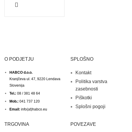
O PODJETJU
SPLOŠNO
Kontakt
HABCO d.o.o.
Kranjčeva ul. 47, 9220 Lendava
Politika varstva
Slovenija
zasebnosti
Tel.:
08 / 381 48 64
Piškotki
Mob.:
041 737 120
Splošni pogoji
Email:
info(at)habco.eu
TRGOVINA
POVEZAVE