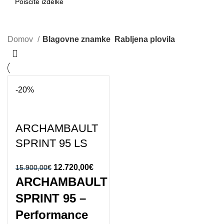
SEARCH
Domov
Blagovne znamke
Rabljena plovila
-20%
ARCHAMBAULT
SPRINT 95 LS
Izvirna cena je
12.720,00
€
Trenutna
15.900,00
€
ARCHAMBAULT
bila:
cena je:
15.900,00€.
12.720,00€.
SPRINT 95 –
Performance