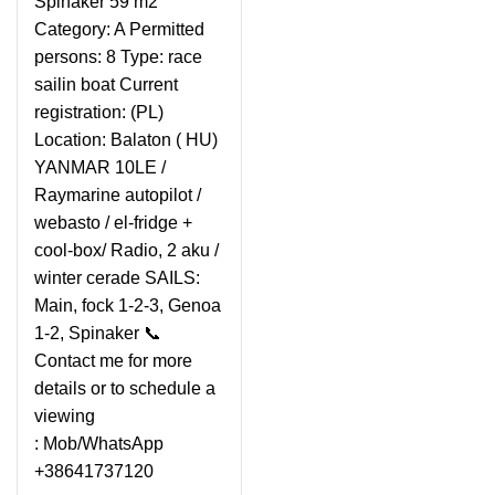
Spinaker 59 m2
Category: A Permitted
persons: 8 Type: race
sailin boat Current
registration: (PL)
Location: Balaton ( HU)
YANMAR 10LE /
Raymarine autopilot /
webasto / el-fridge +
cool-box/ Radio, 2 aku /
winter cerade SAILS:
Main, fock 1-2-3, Genoa
1-2, Spinaker 📞
Contact me for more
details or to schedule a
viewing
: Mob/WhatsApp
+38641737120