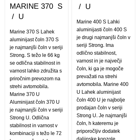
MARINE 370 S
/ U
/ U
Marine 400 S Lahki
aluminijasti čoln 400 S
Marine 370 S Lahek
je drugi najmanjši čoln v
aluminijast čoln 370 S
seriji Strong. Ima
je najmanjši čoln v seriji
odlično stabilnost,
Strong. S težo le 66 kg
varnost in je največji
se odlična stabilnost in
čoln, ki ga je mogoče
varnost lahko združita s
prevažati na strehi
priročnim prevozom na
avtomobila. Marine 400
strehi avtomobila.
U Lahek aluminijast
Marine 370 U
čoln 400 U je najbolje
Aluminijast čoln 370 U
prodajan čoln v seriji
je najmanjši čoln v seriji
Strong U. Je najmanjši
Strong U. Odlična
čoln, h kateremu je
stabilnost in varnost v
priporočljiv dodatek
kombinaciji s težo le 72
daljinske konzole.