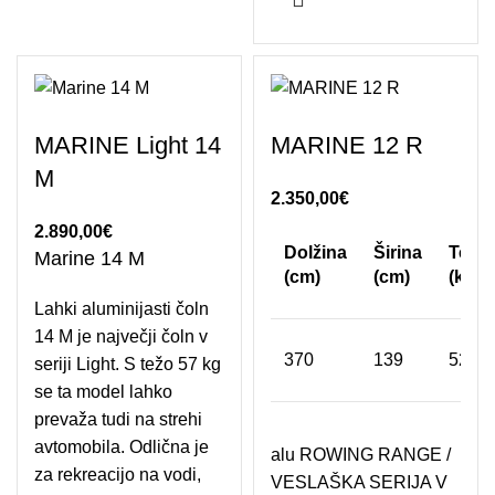
MARINE Light 14
MARINE 12 R
M
2.350,00
€
2.890,00
€
Dolžina
Širina
Teža
Marine 14 M
(cm)
(cm)
(kg)
Lahki aluminijasti čoln
14 M je največji čoln v
370
139
52
seriji Light. S težo 57 kg
se ta model lahko
prevaža tudi na strehi
avtomobila. Odlična je
alu ROWING RANGE /
za rekreacijo na vodi,
VESLAŠKA SERIJA V