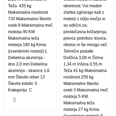
Teža 435 kg
okretnost. Vsi modeli
Maksimalna nosilnost
zlahka zglisirajo tudi z
720 Maksimalno število
motorji z nižjo močjo in
oseb 8 Maksimalna moč
so odlični za;
motorja 90 KM
prostočasna križarjenja,
Maksimalna teža
prevoz potnikov, tovora,
motorja 180 kg Krma
ribolov in še mnogo več.
(izvenkrmni motorji) L
Tehnični podatki
Debelina aluminija -
Dolžina 3,08 m Širina
dno 2,0 mm Debelina
1,34 m Višina 0,55 m
aluminija - stranice 1,6
Teža 41 kg Maksimalna
mm Število reber 13
nosilnost 255 kg
Število kobilic 5
Maksimalno število
Kategorija C
oseb 3 Maksimalna moč
motorja 5 KM
Maksimalna teža
motorja 27 kg Krma
(izvenkrmni motorji) S