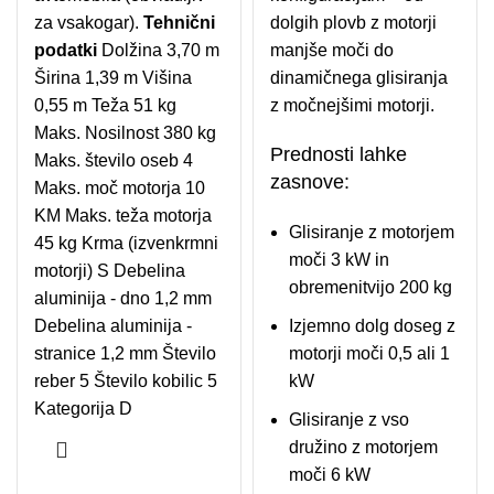
za vsakogar).
Tehnični
dolgih plovb z motorji
podatki
Dolžina 3,70 m
manjše moči do
Širina 1,39 m Višina
dinamičnega glisiranja
0,55 m Teža 51 kg
z močnejšimi motorji.
Maks. Nosilnost 380 kg
Prednosti lahke
Maks. število oseb 4
zasnove:
Maks. moč motorja 10
KM Maks. teža motorja
Glisiranje z motorjem
45 kg Krma (izvenkrmni
moči 3 kW in
motorji) S Debelina
obremenitvijo 200 kg
aluminija - dno 1,2 mm
Debelina aluminija -
Izjemno dolg doseg z
stranice 1,2 mm Število
motorji moči 0,5 ali 1
reber 5 Število kobilic 5
kW
Kategorija D
Glisiranje z vso
družino z motorjem
moči 6 kW