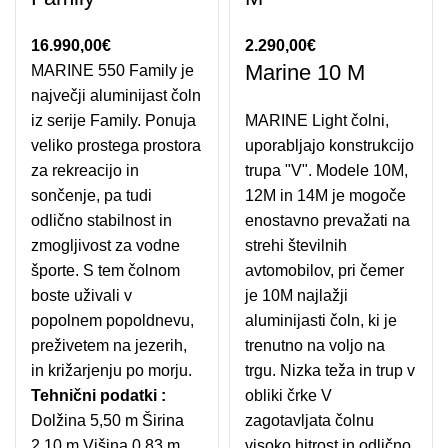
16.990,00
€
2.290,00
€
Marine 10 M
MARINE 550 Family je
največji aluminijast čoln
iz serije Family. Ponuja
MARINE Light čolni,
veliko prostega prostora
uporabljajo konstrukcijo
za rekreacijo in
trupa "V". Modele 10M,
sončenje, pa tudi
12M in 14M je mogoče
odlično stabilnost in
enostavno prevažati na
zmogljivost za vodne
strehi številnih
športe. S tem čolnom
avtomobilov, pri čemer
boste uživali v
je 10M najlažji
popolnem popoldnevu,
aluminijasti čoln, ki je
preživetem na jezerih,
trenutno na voljo na
in križarjenju po morju.
trgu. Nizka teža in trup v
Tehnični podatki :
obliki črke V
Dolžina 5,50 m Širina
zagotavljata čolnu
2,10 m Višina 0,83 m
visoko hitrost in odlično