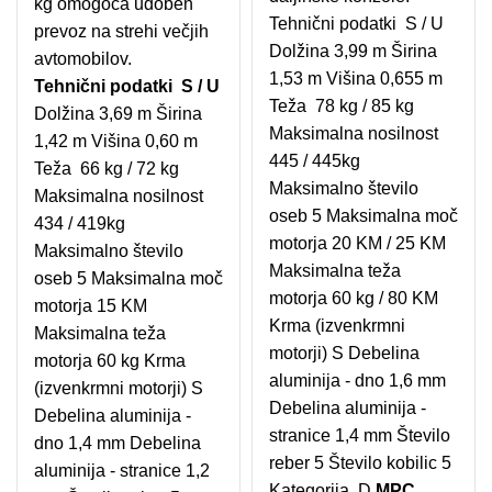
kg omogoča udoben
Tehnični podatki S / U
prevoz na strehi večjih
Dolžina 3,99 m Širina
avtomobilov.
1,53 m Višina 0,655 m
Tehnični podatki S / U
Teža 78 kg / 85 kg
Dolžina 3,69 m Širina
Maksimalna nosilnost
1,42 m Višina 0,60 m
445 / 445kg
Teža 66 kg / 72 kg
Maksimalno število
Maksimalna nosilnost
oseb 5 Maksimalna moč
434 / 419kg
motorja 20 KM / 25 KM
Maksimalno število
Maksimalna teža
oseb 5 Maksimalna moč
motorja 60 kg / 80 KM
motorja 15 KM
Krma (izvenkrmni
Maksimalna teža
motorji) S Debelina
motorja 60 kg Krma
aluminija - dno 1,6 mm
(izvenkrmni motorji) S
Debelina aluminija -
Debelina aluminija -
stranice 1,4 mm Število
dno 1,4 mm Debelina
reber 5 Število kobilic 5
aluminija - stranice 1,2
Kategorija D
MPC