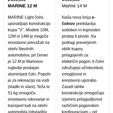
MARINE 12 M
Marine 14 M
MARINE Light čolni,
Naša nova linija
e-
uporabljajo konstrukcijo
čolnov
predstavlja
trupa "V". Modele 10M,
sodoben in trajnosten
12M in 14M je mogoče
pristop k plovbi. Na
enostavno prevažati na
podlagi preverjenih
strehi številnih
oblik trupov,
avtomobilov, pri čemer
prilagojenih za
je 12 M je Marineov
električni pogon, ti čolni
najbolje prodajan
združujejo učinkovitost,
aluminijast čoln. Popoln
zmogljivost in
je za rekreacijo na vodi
enostavno uporabo.
(sladki in slani). Teža le
Zaradi lahke
51 kg omogoča
konstrukcije omogočajo
enostavno rokovanje in
izjemno prilagodljivost
transport tudi na strehi
različnim pogonskim
avtomobila (obvladljiv
konfiguracijam – od