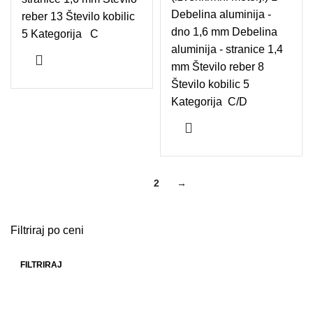
Debelina aluminija -
reber 13 Število kobilic
dno 1,6 mm Debelina
5 Kategorija C
aluminija - stranice 1,4
mm Število reber 8
Število kobilic 5
Kategorija C/D
1
2
→
Filtriraj po ceni
FILTRIRAJ
Min cena
Max cena