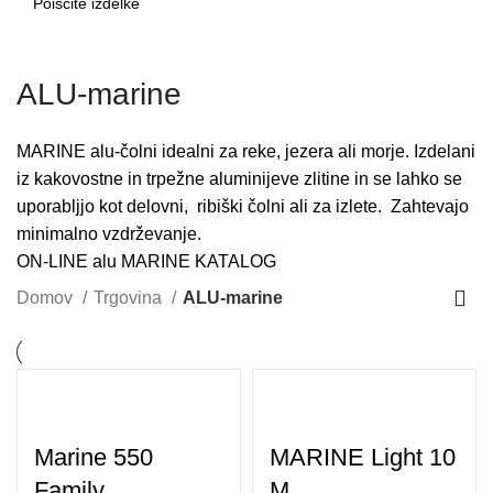
SEARCH
ALU-marine
MARINE alu-čolni idealni za reke, jezera ali morje. Izdelani
iz kakovostne in trpežne aluminijeve zlitine in se lahko se
uporabljjo kot delovni, ribiški čolni ali za izlete. Zahtevajo
minimalno vzdrževanje.
ON-LINE alu MARINE KATALOG
Domov
Trgovina
ALU-marine
Marine 550
MARINE Light 10
Family
M