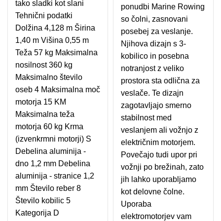
tako sladki kot slani
ponudbi Marine Rowing
Tehnični podatki
so čolni, zasnovani
Dolžina 4,128 m Širina
posebej za veslanje.
1,40 m Višina 0,55 m
Njihova dizajn s 3-
Teža 57 kg Maksimalna
kobilico in posebna
nosilnost 360 kg
notranjost z veliko
Maksimalno število
prostora sta odlična za
oseb 4 Maksimalna moč
veslače. Te dizajn
motorja 15 KM
zagotavljajo smerno
Maksimalna teža
stabilnost med
motorja 60 kg Krma
veslanjem ali vožnjo z
(izvenkrmni motorji) S
električnim motorjem.
Debelina aluminija -
Povečajo tudi upor pri
dno 1,2 mm Debelina
vožnji po brežinah, zato
aluminija - stranice 1,2
jih lahko uporabljamo
mm Število reber 8
kot delovne čolne.
Število kobilic 5
Uporaba
Kategorija D
elektromotorjev vam