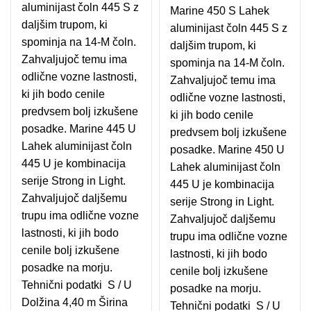
aluminijast čoln 445 S z
Marine 450 S Lahek
daljšim trupom, ki
aluminijast čoln 445 S z
spominja na 14-M čoln.
daljšim trupom, ki
Zahvaljujoč temu ima
spominja na 14-M čoln.
odlične vozne lastnosti,
Zahvaljujoč temu ima
ki jih bodo cenile
odlične vozne lastnosti,
predvsem bolj izkušene
ki jih bodo cenile
posadke. Marine 445 U
predvsem bolj izkušene
Lahek aluminijast čoln
posadke. Marine 450 U
445 U je kombinacija
Lahek aluminijast čoln
serije Strong in Light.
445 U je kombinacija
Zahvaljujoč daljšemu
serije Strong in Light.
trupu ima odlične vozne
Zahvaljujoč daljšemu
lastnosti, ki jih bodo
trupu ima odlične vozne
cenile bolj izkušene
lastnosti, ki jih bodo
posadke na morju.
cenile bolj izkušene
Tehnični podatki S / U
posadke na morju.
Dolžina 4,40 m Širina
Tehnični podatki S / U