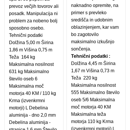
naknadno opremite, na
prevoz večjih tovorov ali
primer s prevleko
posadk. Manipulacija ni
središča in udobnim
problem za nobeno bolj
oblazinjenjem, kar vam
sposobno osebo.
bo zagotovilo
Tehnični podatki
maksimalno izkušnjo
Dolžina 5,00 m Širina
sončenja.
1,86 m Višina 0,75 m
Tehnični podatki :
Teža 164 kg
Dolžina 4,45 m Širina
Maksimalna nosilnost
1,67 m Višina 0,73 m
631 kg Maksimalno
Teža 220 kg
število oseb 6
Maksimalna nosilnost
Maksimalna moč
555 Maksimalno število
motorja 40 KM / 110 kg
oseb 5/6 Maksimalna
Krma (izvenkrmni
moč motorja 40 KM
motorji) L Debelina
Maksimalna teža
aluminija - dno 2,0 mm
motorja 110 kg Krma
Debelina aluminija -
(izvenkrmni motorji) L
stranice 1,6 mm Število