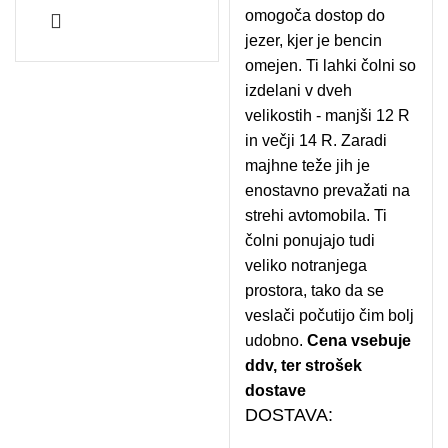
omogoča dostop do
jezer, kjer je bencin
omejen. Ti lahki čolni so
izdelani v dveh
velikostih - manjši 12 R
in večji 14 R. Zaradi
majhne teže jih je
enostavno prevažati na
strehi avtomobila. Ti
čolni ponujajo tudi
veliko notranjega
prostora, tako da se
veslači počutijo čim bolj
udobno.
Cena vsebuje
ddv, ter strošek
dostave
DOSTAVA: