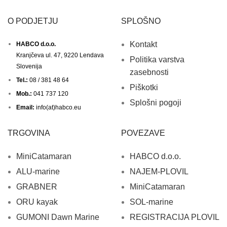
O PODJETJU
SPLOŠNO
Kontakt
HABCO d.o.o.
Kranjčeva ul. 47, 9220 Lendava
Politika varstva
Slovenija
zasebnosti
Tel.:
08 / 381 48 64
Piškotki
Mob.:
041 737 120
Splošni pogoji
Email:
info(at)habco.eu
TRGOVINA
POVEZAVE
MiniCatamaran
HABCO d.o.o.
ALU-marine
NAJEM-PLOVIL
GRABNER
MiniCatamaran
ORU kayak
SOL-marine
GUMONI Dawn Marine
REGISTRACIJA PLOVIL