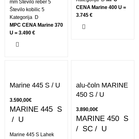
mm Število reber 5
CENA Marine 400 U =
Število kobilic 5
3.745 €
Kategorija D
MPC CENA Marine 370
U = 3.490 €
Marine 445 S / U
alu-čoln MARINE
450 S / U
3.590,00
€
MARINE 445 S
3.890,00
€
MARINE 450 S
/ U
/ SC / U
Marine 445 S Lahek