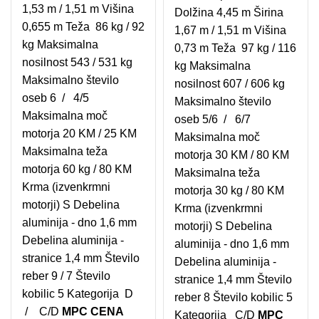
1,53 m / 1,51 m Višina
Dolžina 4,45 m Širina
0,655 m Teža 86 kg / 92
1,67 m / 1,51 m Višina
kg Maksimalna
0,73 m Teža 97 kg / 116
nosilnost 543 / 531 kg
kg Maksimalna
Maksimalno število
nosilnost 607 / 606 kg
oseb 6 / 4/5
Maksimalno število
Maksimalna moč
oseb 5/6 / 6/7
motorja 20 KM / 25 KM
Maksimalna moč
Maksimalna teža
motorja 30 KM / 80 KM
motorja 60 kg / 80 KM
Maksimalna teža
Krma (izvenkrmni
motorja 30 kg / 80 KM
motorji) S Debelina
Krma (izvenkrmni
aluminija - dno 1,6 mm
motorji) S Debelina
Debelina aluminija -
aluminija - dno 1,6 mm
stranice 1,4 mm Število
Debelina aluminija -
reber 9 / 7 Število
stranice 1,4 mm Število
kobilic 5 Kategorija D
reber 8 Število kobilic 5
/ C/D
MPC CENA
Kategorija C/D
MPC