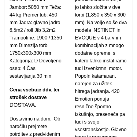
Jambor: 5050 mm Teža:
jo lahko zložite v dve
44 kg Premer tub: 450
torbi (1,850 x 350 x 300
mm Jadra: glavno jadro
mm). Na voljo so še dva
6,5m2 / roll Jib 3,2m2
modela INSTINCT in
Trampoline: 1900 / 1350
EVOQUE v 4 barvnih
mm Dimezija torb:
kombinacijah z mnogo
1750x300x300 mm
dodatne opreme, s
Kategorija: D Dovoljeno
katero lahko instaliramo
oseb: 4 Čas
tudi izvenkrmni motor.
sestavljanja 30 min
Popoln katamaran,
narejen za užitek
Cena vsebuje ddv, ter
hitrega jadranja. 420
strošek dostave
Emotion ponuja
DOSTAVA:
resnično športno
izkušnjo, preseneča pa
Dostavimo na dom. Ob
tudi s svojo
naročilu prejmete
vsestranskostjo. Glavno
potrditev z predvidenim