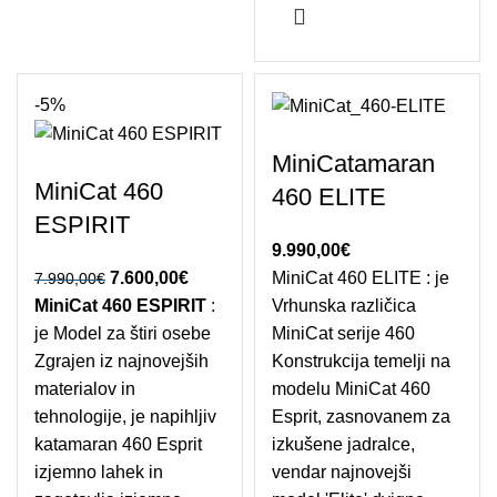
-5%
MiniCatamaran
MiniCat 460
460 ELITE
ESPIRIT
9.990,00
€
Izvirna cena je
7.600,00
€
Trenutna
MiniCat 460 ELITE : je
7.990,00
€
MiniCat 460 ESPIRIT
bila: 7.990,00€.
cena je:
:
Vrhunska različica
je Model za štiri osebe
7.600,00€.
MiniCat serije 460
Zgrajen iz najnovejših
Konstrukcija temelji na
materialov in
modelu MiniCat 460
tehnologije, je napihljiv
Esprit, zasnovanem za
katamaran 460 Esprit
izkušene jadralce,
izjemno lahek in
vendar najnovejši