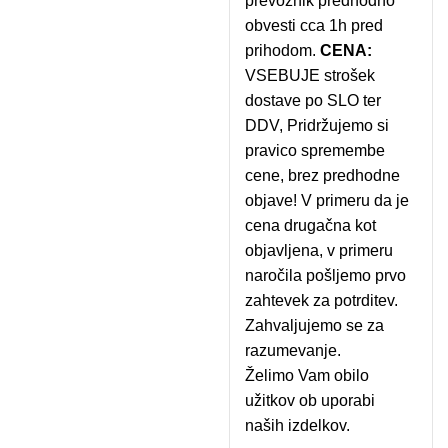
prevoznik predhodno
obvesti cca 1h pred
prihodom.
CENA:
VSEBUJE strošek
dostave po SLO ter
DDV, Pridržujemo si
pravico spremembe
cene, brez predhodne
objave! V primeru da je
cena drugačna kot
objavljena, v primeru
naročila pošljemo prvo
zahtevek za potrditev.
Zahvaljujemo se za
razumevanje.
Želimo Vam obilo
užitkov ob uporabi
naših izdelkov.