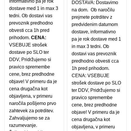
informativno pa je rok
DOSTAVA: Dostavimo
dostave med 1 in max 3
na dom. Ob naročilu
tedni. Ob dostavi vas
prejmete potrditev z
prevoznik predhodno
predvidenim datumom
obvesti cca 1h pred
dostave, informativno
prihodom.
CENA:
pa je rok dostave med 1
VSEBUJE strošek
in max 3 tedni. Ob
dostave po SLO ter
dostavi vas prevoznik
DDV, Pridržujemo si
predhodno obvesti cca
pravico spremembe
1h pred prihodom.
cene, brez predhodne
CENA: VSEBUJE
objave! V primeru da je
strošek dostave po SLO
cena drugačna kot
ter DDV, Pridržujemo si
objavljena, v primeru
pravico spremembe
naročila pošljemo prvo
cene, brez predhodne
zahtevek za potrditev.
objave! V primeru da je
Zahvaljujemo se za
cena drugačna kot
razumevanje.
objavljena, v primeru