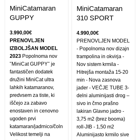
MiniCatamaran
MiniCatamaran
GUPPY
310 SPORT
3.990,00
€
4.990,00
€
PRENOVLJEN
PRENOVLJEN MODEL
IZBOLJŠAN MODEL
- Popolnoma nov dizajn
2023
Popolnoma nov
trampolina in okvirja -
"MiniCat GUPPY" je
Nov sistem krmila -
fantastičen dodatek
Hitrejša montaža 15-20
družini MiniCat ultra
min - Nova zasnova
lahkih katamaranov,
jader - VEČJE TUBE 3-
predvsem za tiste, ki
delni aluminijasti drog –
iščejo za zabavo
sivo in črno prašno
enostaven in cenovno
lakiran Glavno jadro -
ugoden prvi
3,75 m2 (brez booma)
katamaran/jadrnico/čoln
roll-JIB - 1,50 m2
Velikost temelji na
Aluminijasto krmilo sive