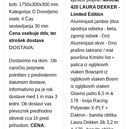
torb: 1750x300x300 mm
420 LAURA DEKKER -
Kategorija: D Dovoljeno
Limited Edition
oseb: 4 Čas
Aluminijast jambor (dva
sestavljanja 30 min
spodnja odseka - bela,
Cena vsebuje ddv, ter
zgornji odsek - črn)
strošek dostave
Aluminijast okvir - črno
DOSTAVA:
prašno lakirano / mat
površina Krmilni list +
Dostavimo na dom. Ob
palica iz ogljikovih
naročilu prejmete
vlaken Bowsprit iz
potrditev z predvidenim
ogljikovih vlaken Boom
datumom dostave,
iz ogljikovih vlaken
informativno pa je rok
Glavno jadro 6,5 m &
dostave med 1 in max 3
178 - linija Racing
tedni. Ob dostavi vas
Polyester X-PLY +
prevoznik predhodno
Dakron - barvita oblika
obvesti cca 1h pred
Laura Dekker Jib 3,2 m
prihodom.
CENA: