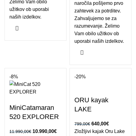
Želimo Vam obilo
naročila pošljemo prvo
užitkov ob uporabi
zahtevek za potrditev.
naših izdelkov.
Zahvaljujemo se za
razumevanje. Želimo
Vam obilo užitkov ob
uporabi naših izdelkov.
-8%
-20%
ORU kayak
MiniCatamaran
LAKE
520 EXPLORER
Izvirna cena je bila:
640,00
€
Trenutna
799,00
€
Izvirna cena je
10.990,00
€
Trenutna
Zložljivi kajak Oru Lake
799,00€.
cena je:
11.990,00
€