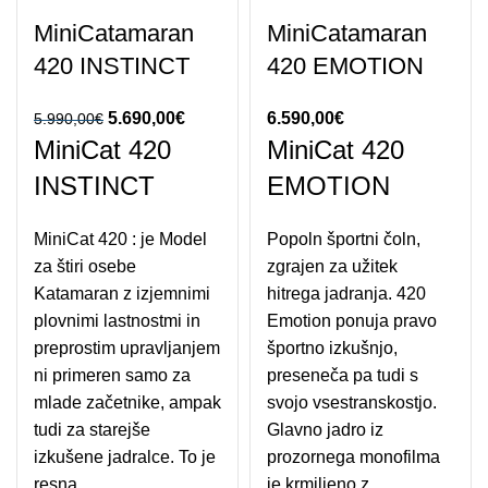
MiniCatamaran
MiniCatamaran
420 INSTINCT
420 EMOTION
Izvirna cena je
5.690,00
€
Trenutna
6.590,00
€
5.990,00
€
MiniCat 420
MiniCat 420
bila: 5.990,00€.
cena je:
5.690,00€.
INSTINCT
EMOTION
MiniCat 420 : je Model
Popoln športni čoln,
za štiri osebe
zgrajen za užitek
Katamaran z izjemnimi
hitrega jadranja. 420
plovnimi lastnostmi in
Emotion ponuja pravo
preprostim upravljanjem
športno izkušnjo,
ni primeren samo za
preseneča pa tudi s
mlade začetnike, ampak
svojo vsestranskostjo.
tudi za starejše
Glavno jadro iz
izkušene jadralce. To je
prozornega monofilma
resna
je krmiljeno z