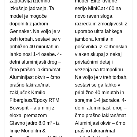
zagotavlja izjemno
model 'Elite' dvigne
izkušnjo jadranja. Ta
serijo MiniCat 460 na
model je mogoče
novo raven sloga,
dopolniti z jadrom
razreda in zmogljivosti z
Gennaker. Na voljo je v
uporabo ultra lahkega
treh torbah, sestavi se v
jambora, krmila in
približno 40 minutah in
poševnika iz karbonskih
lahko nosi 1-4 osebe. 4-
vlaken skupaj z nekaj
delni aluminijasti drog –
privlačnimi detajli
črno prašno lakiran/mat
vezenja na trampolinu.
Aluminijast okvir – črno
Na voljo je v treh torbah,
prašno lakiran/mat
sestavi se ga lahko v
zaključek Krmilo –
približno 40 minutah in
Fiberglass/Epoxy RTM
sprejme 1-4 jadralce. 4-
Bowsprit – aluminij z
delni aluminijasti drog –
eloxal premazom
črno prašno lakiran/mat
Glavno jadro 8,0 m² - iz
Aluminijast okvir – črno
linije Monofilm &
prašno lakiran/mat