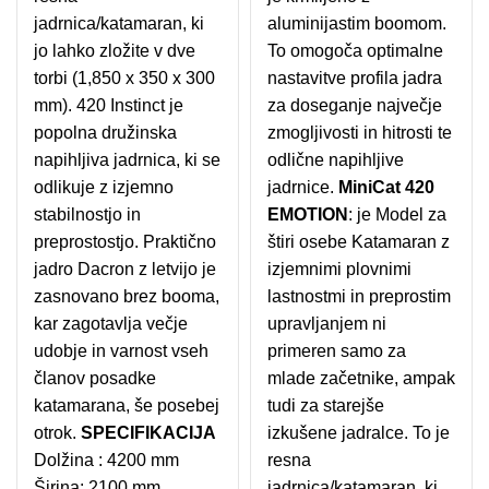
jadrnica/katamaran, ki
aluminijastim boomom.
jo lahko zložite v dve
To omogoča optimalne
torbi (1,850 x 350 x 300
nastavitve profila jadra
mm). 420 Instinct je
za doseganje največje
popolna družinska
zmogljivosti in hitrosti te
napihljiva jadrnica, ki se
odlične napihljive
odlikuje z izjemno
jadrnice.
MiniCat 420
stabilnostjo in
EMOTION
: je Model za
preprostostjo. Praktično
štiri osebe Katamaran z
jadro Dacron z letvijo je
izjemnimi plovnimi
zasnovano brez booma,
lastnostmi in preprostim
kar zagotavlja večje
upravljanjem ni
udobje in varnost vseh
primeren samo za
članov posadke
mlade začetnike, ampak
katamarana, še posebej
tudi za starejše
otrok.
SPECIFIKACIJA
izkušene jadralce. To je
Dolžina : 4200 mm
resna
Širina: 2100 mm
jadrnica/katamaran, ki