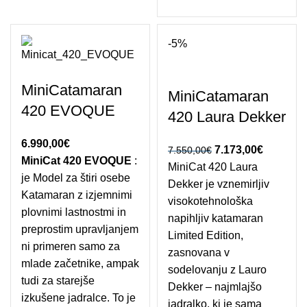
-5%
MiniCatamaran
MiniCatamaran
420 EVOQUE
420 Laura Dekker
6.990,00
€
Izvirna cena je
7.173,00
€
Trenutna
7.550,00
€
MiniCat 420 EVOQUE
:
MiniCat 420 Laura
bila: 7.550,00€.
cena je:
je Model za štiri osebe
Dekker je vznemirljiv
7.173,00
Katamaran z izjemnimi
visokotehnološka
plovnimi lastnostmi in
napihljiv katamaran
preprostim upravljanjem
Limited Edition,
ni primeren samo za
zasnovana v
mlade začetnike, ampak
sodelovanju z Lauro
tudi za starejše
Dekker – najmlajšo
izkušene jadralce. To je
jadralko, ki je sama