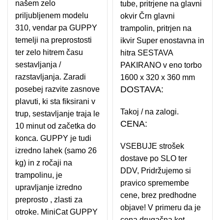
našem zelo
tube, pritrjene na glavni
priljubljenem modelu
okvir Črn glavni
310, vendar pa GUPPY
trampolin, pritrjen na
temelji na preprostosti
ikvir Super enostavna in
ter zelo hitrem času
hitra SESTAVA
sestavljanja /
PAKIRANO v eno torbo
razstavljanja. Zaradi
1600 x 320 x 360 mm
DOSTAVA:
posebej razvite zasnove
plavuti, ki sta fiksirani v
Takoj / na zalogi.
trup, sestavljanje traja le
CENA:
10 minut od začetka do
konca. GUPPY je tudi
VSEBUJE strošek
izredno lahek (samo 26
dostave po SLO ter
kg) in z ročaji na
DDV, Pridržujemo si
trampolinu, je
pravico spremembe
upravljanje izredno
cene, brez predhodne
preprosto , zlasti za
objave! V primeru da je
otroke. MiniCat GUPPY
cena drugačna kot