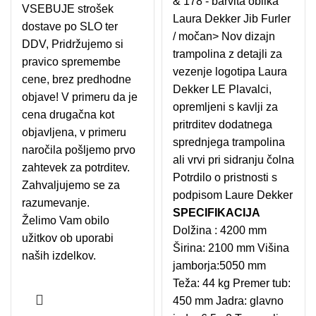
& 178 - barvita oblika
VSEBUJE strošek
Laura Dekker Jib Furler
dostave po SLO ter
/ močan> Nov dizajn
DDV, Pridržujemo si
trampolina z detajli za
pravico spremembe
vezenje logotipa Laura
cene, brez predhodne
Dekker LE Plavalci,
objave! V primeru da je
opremljeni s kavlji za
cena drugačna kot
pritrditev dodatnega
objavljena, v primeru
sprednjega trampolina
naročila pošljemo prvo
ali vrvi pri sidranju čolna
zahtevek za potrditev.
Potrdilo o pristnosti s
Zahvaljujemo se za
podpisom Laure Dekker
razumevanje.
SPECIFIKACIJA
Želimo Vam obilo
Dolžina : 4200 mm
užitkov ob uporabi
Širina: 2100 mm Višina
naših izdelkov.
jamborja:5050 mm
Teža: 44 kg Premer tub:
450 mm Jadra: glavno