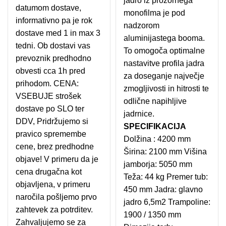
jadro iz prozornega
datumom dostave,
monofilma je pod
informativno pa je rok
nadzorom
dostave med 1 in max 3
aluminijastega booma.
tedni. Ob dostavi vas
To omogoča optimalne
prevoznik predhodno
nastavitve profila jadra
obvesti cca 1h pred
za doseganje največje
prihodom. CENA:
zmogljivosti in hitrosti te
VSEBUJE strošek
odlične napihljive
dostave po SLO ter
jadrnice.
DDV, Pridržujemo si
SPECIFIKACIJA
pravico spremembe
Dolžina : 4200 mm
cene, brez predhodne
Širina: 2100 mm Višina
objave! V primeru da je
jamborja: 5050 mm
cena drugačna kot
Teža: 44 kg Premer tub:
objavljena, v primeru
450 mm Jadra: glavno
naročila pošljemo prvo
jadro 6,5m2 Trampoline:
zahtevek za potrditev.
1900 / 1350 mm
Zahvaljujemo se za