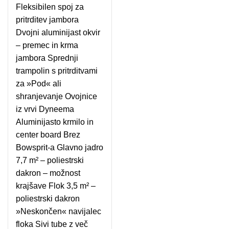
Fleksibilen spoj za
pritrditev jambora
Dvojni aluminijast okvir
– premec in krma
jambora Sprednji
trampolin s pritrditvami
za »Pod« ali
shranjevanje Ovojnice
iz vrvi Dyneema
Aluminijasto krmilo in
center board Brez
Bowsprit-a Glavno jadro
7,7 m² – poliestrski
dakron – možnost
krajšave Flok 3,5 m² –
poliestrski dakron
»Neskončen« navijalec
floka Sivi tube z več