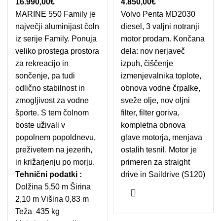
16.990,00
€
4.850,00
€
MARINE 550 Family je
Volvo Penta MD2030
največji aluminijast čoln
diesel, 3 valjni notranji
iz serije Family. Ponuja
motor prodam. Končana
veliko prostega prostora
dela: nov nerjaveč
za rekreacijo in
izpuh, čiščenje
sončenje, pa tudi
izmenjevalnika toplote,
odlično stabilnost in
obnova vodne črpalke,
zmogljivost za vodne
sveže olje, nov oljni
športe. S tem čolnom
filter, filter goriva,
boste uživali v
kompletna obnova
popolnem popoldnevu,
glave motorja, menjava
preživetem na jezerih,
ostalih tesnil. Motor je
in križarjenju po morju.
primeren za straight
Tehnični podatki :
drive in Saildrive (S120)
Dolžina 5,50 m Širina
2,10 m Višina 0,83 m
Teža 435 kg