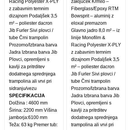
Racing Polyester X-PLY
zaključek Krmilo –
z zabavnim temnim
Fiberglass/Epoxy RTM
dizajnom Podaljšek 3,5
Bowsprit – aluminij z
m² – poliester dacron
eloxal premazom
Jib Furler Sivi plovci /
Glavno jadro 8,0 m² – iz
tube Črni trampolin
linije Monofilm &
Prozorno/Izbrana barva
Racing Polyester X-PLY
Jadra Izbrana barva Jib
z zabavnim temnim
Plovci, opremljeni s
dizajnom Podaljšek 3,5
kavlji za pritrditev
m² – poliester dacron
dodatnega sprednjega
Jib Furler Sivi plovci /
trampolina ali vrvi pri
tube Črni trampolin
sidranju/vezu
Prozorno/Izbrana barva
SPECIFIKACIJA
Jadra Izbrana barva Jib
Dolžina : 4600 mm
Plovci, opremljeni s
Širina: 2200 mm Višina
kavlji za pritrditev
jamborja:6100 mm
dodatnega sprednjega
Teža: 63 kg Premer tub:
trampolina ali vrvi pri