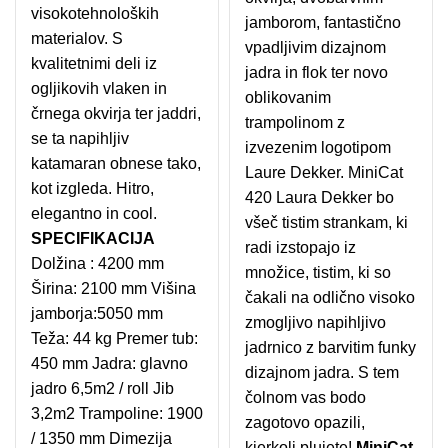
visokotehnoloških
jamborom, fantastično
materialov. S
vpadljivim dizajnom
kvalitetnimi deli iz
jadra in flok ter novo
ogljikovih vlaken in
oblikovanim
črnega okvirja ter jaddri,
trampolinom z
se ta napihljiv
izvezenim logotipom
katamaran obnese tako,
Laure Dekker. MiniCat
kot izgleda. Hitro,
420 Laura Dekker bo
elegantno in cool.
všeč tistim strankam, ki
SPECIFIKACIJA
radi izstopajo iz
Dolžina : 4200 mm
množice, tistim, ki so
Širina: 2100 mm Višina
čakali na odlično visoko
jamborja:5050 mm
zmogljivo napihljivo
Teža: 44 kg Premer tub:
jadrnico z barvitim funky
450 mm Jadra: glavno
dizajnom jadra. S tem
jadro 6,5m2 / roll Jib
čolnom vas bodo
3,2m2 Trampoline: 1900
zagotovo opazili,
/ 1350 mm Dimezija
kjerkoli plujete!
MiniCat