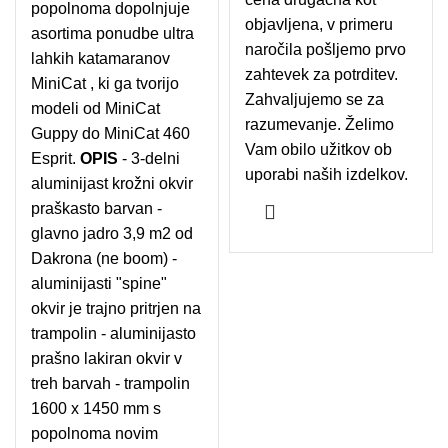
popolnoma dopolnjuje
objavljena, v primeru
asortima ponudbe ultra
naročila pošljemo prvo
lahkih katamaranov
zahtevek za potrditev.
MiniCat , ki ga tvorijo
Zahvaljujemo se za
modeli od MiniCat
razumevanje. Želimo
Guppy do MiniCat 460
Vam obilo užitkov ob
Esprit.
OPIS
- 3-delni
uporabi naših izdelkov.
aluminijast krožni okvir
praškasto barvan -
glavno jadro 3,9 m2 od
Dakrona (ne boom) -
aluminijasti "spine"
okvir je trajno pritrjen na
trampolin - aluminijasto
prašno lakiran okvir v
treh barvah - trampolin
1600 x 1450 mm s
popolnoma novim