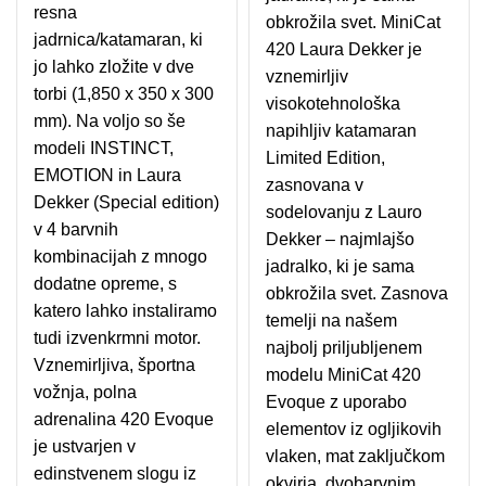
resna
obkrožila svet. MiniCat
jadrnica/katamaran, ki
420 Laura Dekker je
jo lahko zložite v dve
vznemirljiv
torbi (1,850 x 350 x 300
visokotehnološka
mm). Na voljo so še
napihljiv katamaran
modeli INSTINCT,
Limited Edition,
EMOTION in Laura
zasnovana v
Dekker (Special edition)
sodelovanju z Lauro
v 4 barvnih
Dekker – najmlajšo
kombinacijah z mnogo
jadralko, ki je sama
dodatne opreme, s
obkrožila svet. Zasnova
katero lahko instaliramo
temelji na našem
tudi izvenkrmni motor.
najbolj priljubljenem
Vznemirljiva, športna
modelu MiniCat 420
vožnja, polna
Evoque z uporabo
adrenalina 420 Evoque
elementov iz ogljikovih
je ustvarjen v
vlaken, mat zaključkom
edinstvenem slogu iz
okvirja, dvobarvnim