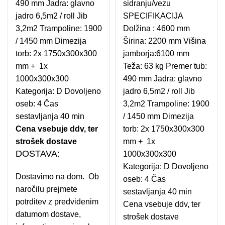
490 mm Jadra: glavno
sidranju/vezu
jadro 6,5m2 / roll Jib
SPECIFIKACIJA
3,2m2 Trampoline: 1900
Dolžina : 4600 mm
/ 1450 mm Dimezija
Širina: 2200 mm Višina
torb: 2x 1750x300x300
jamborja:6100 mm
mm + 1x
Teža: 63 kg Premer tub:
1000x300x300
490 mm Jadra: glavno
Kategorija: D Dovoljeno
jadro 6,5m2 / roll Jib
oseb: 4 Čas
3,2m2 Trampoline: 1900
sestavljanja 40 min
/ 1450 mm Dimezija
Cena vsebuje ddv, ter
torb: 2x 1750x300x300
strošek dostave
mm + 1x
DOSTAVA:
1000x300x300
Kategorija: D Dovoljeno
Dostavimo na dom. Ob
oseb: 4 Čas
naročilu prejmete
sestavljanja 40 min
potrditev z predvidenim
Cena vsebuje ddv, ter
datumom dostave,
strošek dostave