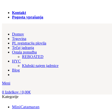
PRODAJA REGISTRACIJA in NAJEM PLOVIL!
Kontakt
Pogosta vprašanja
Domov
Trgovina
PL registracija plovila
Tečaj jadranja
Ostala ponudba
REBOATED
HYC
Klubski najem jadrnice
Blog
Meni
0
Izdelkov
/
0,00
€
Kategorije
MiniCatamaran