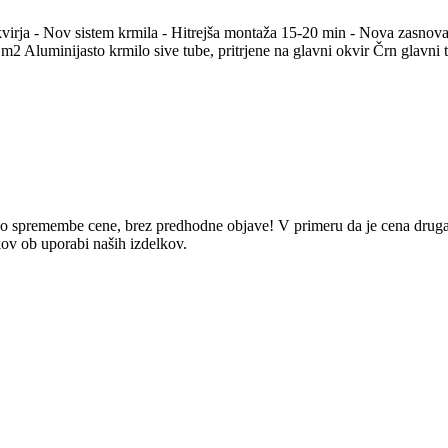
- Nov sistem krmila - Hitrejša montaža 15-20 min - Nova zasnova j
m2 Aluminijasto krmilo sive tube, pritrjene na glavni okvir Črn glavni
spremembe cene, brez predhodne objave! V primeru da je cena drugačn
ov ob uporabi naših izdelkov.