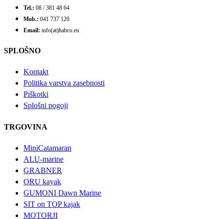
Tel.:
08 / 381 48 64
Mob.:
041 737 120
Email:
info(at)habco.eu
SPLOŠNO
Kontakt
Politika varstva zasebnosti
Piškotki
Splošni pogoji
TRGOVINA
MiniCatamaran
ALU-marine
GRABNER
ORU kayak
GUMONI Dawn Marine
SIT on TOP kajak
MOTORJI