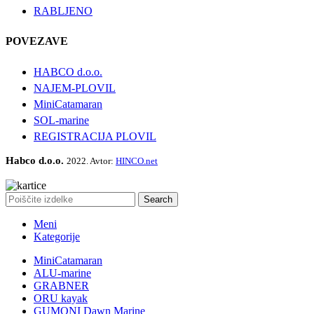
RABLJENO
POVEZAVE
HABCO d.o.o.
NAJEM-PLOVIL
MiniCatamaran
SOL-marine
REGISTRACIJA PLOVIL
Habco d.o.o.
2022. Avtor:
HINCO.net
Search
Meni
Kategorije
MiniCatamaran
ALU-marine
GRABNER
ORU kayak
GUMONI Dawn Marine