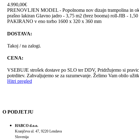
4.990,00
€
PRENOVLJEN MODEL - Popolnoma nov dizajn trampolina in okvirja 
prašno lakiran Glavno jadro - 3,75 m2 (brez booma) roll-JIB - 1,50 
PAKIRANO v eno torbo 1600 x 320 x 360 mm
DOSTAVA:
Takoj / na zalogi.
CENA:
VSEBUJE strošek dostave po SLO ter DDV, Pridržujemo si pravico 
potrditev. Zahvaljujemo se za razumevanje. Želimo Vam obilo užitk
Hitri pregled
O PODJETJU
HABCO d.o.o.
Kranjčeva ul. 47, 9220 Lendava
Slovenija