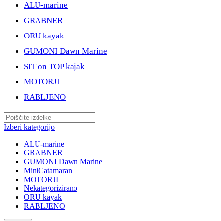
ALU-marine
GRABNER
ORU kayak
GUMONI Dawn Marine
SIT on TOP kajak
MOTORJI
RABLJENO
Izberi kategorijo
ALU-marine
GRABNER
GUMONI Dawn Marine
MiniCatamaran
MOTORJI
Nekategorizirano
ORU kayak
RABLJENO