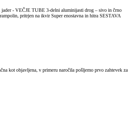
ader - VEČJE TUBE 3-delni aluminijasti drog – sivo in črno
 trampolin, pritrjen na ikvir Super enostavna in hitra SESTAVA
a kot objavljena, v primeru naročila pošljemo prvo zahtevek za