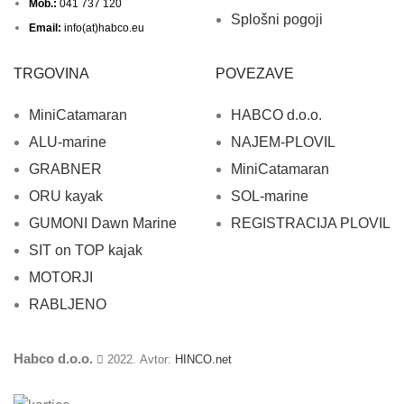
Mob.:
041 737 120
Splošni pogoji
Email:
info(at)habco.eu
TRGOVINA
POVEZAVE
MiniCatamaran
HABCO d.o.o.
ALU-marine
NAJEM-PLOVIL
GRABNER
MiniCatamaran
ORU kayak
SOL-marine
GUMONI Dawn Marine
REGISTRACIJA PLOVIL
SIT on TOP kajak
MOTORJI
RABLJENO
Habco d.o.o.
2022. Avtor:
HINCO.net