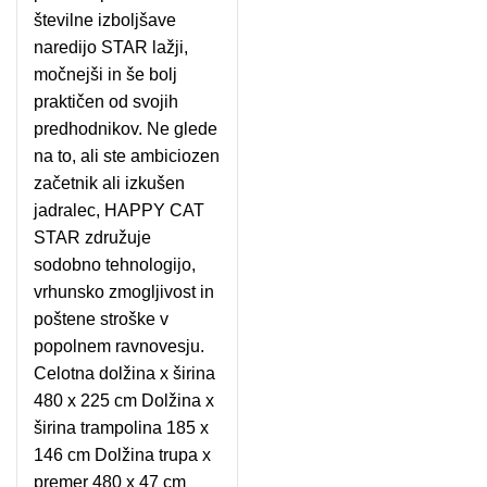
številne izboljšave
naredijo STAR lažji,
močnejši in še bolj
praktičen od svojih
predhodnikov. Ne glede
na to, ali ste ambiciozen
začetnik ali izkušen
jadralec, HAPPY CAT
STAR združuje
sodobno tehnologijo,
vrhunsko zmogljivost in
poštene stroške v
popolnem ravnovesju.
Celotna dolžina x širina
480 x 225 cm Dolžina x
širina trampolina 185 x
146 cm Dolžina trupa x
premer 480 x 47 cm