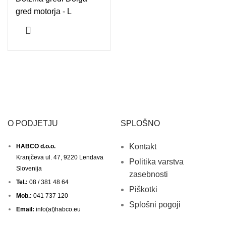
gred motorja - L
O PODJETJU
SPLOŠNO
Kontakt
HABCO d.o.o.
Kranjčeva ul. 47, 9220 Lendava
Politika varstva
Slovenija
zasebnosti
Tel.:
08 / 381 48 64
Piškotki
Mob.:
041 737 120
Splošni pogoji
Email:
info(at)habco.eu