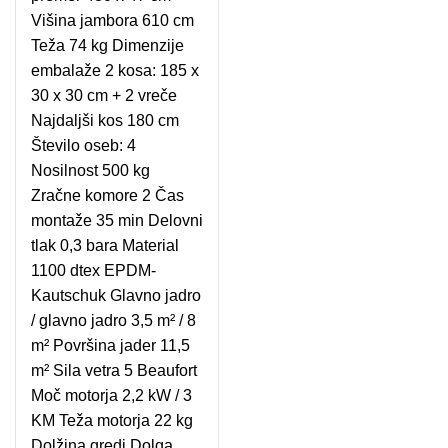
Višina jambora 610 cm
Teža 74 kg Dimenzije
embalaže 2 kosa: 185 x
30 x 30 cm + 2 vreče
Najdaljši kos 180 cm
Število oseb: 4
Nosilnost 500 kg
Zračne komore 2 Čas
montaže 35 min Delovni
tlak 0,3 bara Material
1100 dtex EPDM-
Kautschuk Glavno jadro
/ glavno jadro 3,5 m² / 8
m² Površina jader 11,5
m² Sila vetra 5 Beaufort
Moč motorja 2,2 kW / 3
KM Teža motorja 22 kg
Dolžina gredi Dolga