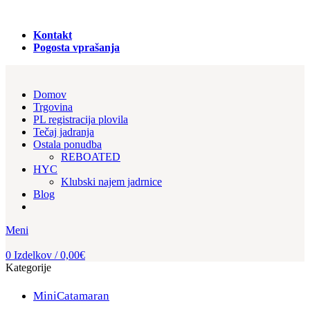
PRODAJA REGISTRACIJA in NAJEM PLOVIL!
Kontakt
Pogosta vprašanja
Domov
Trgovina
PL registracija plovila
Tečaj jadranja
Ostala ponudba
REBOATED
HYC
Klubski najem jadrnice
Blog
Meni
0
Izdelkov
/
0,00
€
Kategorije
MiniCatamaran