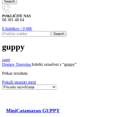
Search
POKLIČITE NAS
08 381 48 64
0
Izdelkov
/
0,00
€
Search
guppy
zapri
Domov
Trgovina
Izdelki označeni z “guppy”
Prikaz rezultata
Pokaži stranski meni
MiniCatamaran GUPPY