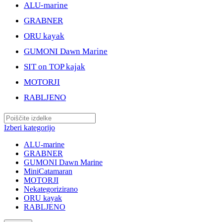
ALU-marine
GRABNER
ORU kayak
GUMONI Dawn Marine
SIT on TOP kajak
MOTORJI
RABLJENO
Izberi kategorijo
ALU-marine
GRABNER
GUMONI Dawn Marine
MiniCatamaran
MOTORJI
Nekategorizirano
ORU kayak
RABLJENO