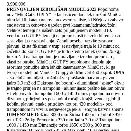
3.990,00
€
PRENOVLJEN IZBOLJŠAN MODEL 2023
Popolnoma
nov "MiniCat GUPPY" je fantastičen dodatek družini MiniCat
ultra lahkih katamaranov, predvsem za tiste, ki iščejo za zabavo
enostaven in cenovno ugoden prvi katamaran/jadrnico/čoln
Velikost temelji na našem zelo priljubljenem modelu 310,
vendar pa GUPPY temelji na preprostosti ter zelo hitrem času
sestavljanja / razstavljanja. Zaradi posebej razvite zasnove
plavuti, ki sta fiksirani v trup, sestavljanje traja le 10 minut od
začetka do konca. GUPPY je tudi izredno lahek (samo 26 kg)
in z ročaji na trampolinu, je upravljanje izredno preprosto ,
zlasti za otroke. MiniCat GUPPY popolnoma dopolnjuje
asortima ponudbe ultra lahkih katamaranov MiniCat , ki ga
tvorijo modeli od MiniCat Guppy do MiniCat 460 Esprit.
OPIS
- 3-delni aluminijast krožni okvir praškasto barvan - glavno
jadro 3,9 m2 od Dakrona (ne boom) - aluminijasti "spine" okvir
je trajno pritrjen na trampolin - aluminijasto prašno lakiran okvir
v treh barvah - trampolin 1600 x 1450 mm s popolnoma novim
dizajnom, pritrjenim s posebnimi ročaji - krajši, vendar globlji
kobilni plavuti, enaka pritrditev kot pri 420 modelih - pod
trampolinom ni vrvi iz nerjavečega jekla - enojna barvna shema
DIMENZIJE
Dolžina 3000 mm Širina 1500 mm Jarbol 3950
mm Teža 26 kg Premer tub 330 mm Jadra 3,9 m2 Trampoline
1600 / 1450 mm Dimenzije torbe 1650 x 300 x 300 mm
Kategorija ‘D’ Nosilnost 235 kg Max oseb 2 Čas sestavljanja