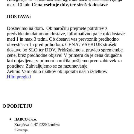
max. 10 min
Cena vsebuje ddv, ter strošek dostave
DOSTAVA:
Dostavimo na dom. Ob naročilu prejmete potrditev z
predvidenim datumom dostave, informativno pa je rok dostave
med 1 in max 3 tedni. Ob dostavi vas prevoznik predhodno
obvesti cca 1h pred prihodom. CENA: VSEBUJE strošek
dostave po SLO ter DDV, Pridržujemo si pravico spremembe
cene, brez predhodne objave! V primeru da je cena drugačna
kot objavljena, v primeru naročila pošljemo prvo zahtevek za
potrditev. Zahvaljujemo se za razumevanje.
Želimo Vam obilo užitkov ob uporabi naših izdelkov.
Hitri pregled
O PODJETJU
HABCO d.o.o.
Kranjčeva ul. 47, 9220 Lendava
Slovenija