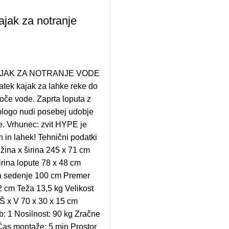
jak za notranje
AJAK ZA NOTRANJE VODE
tek kajak za lahke reke do
oče vode. Zaprta loputa z
blogo nudi posebej udobje
e. Vrhunec: zvit HYPE je
 in lahek! Tehnični podatki
žina x širina 245 x 71 cm
irina lopute 78 x 48 cm
a sedenje 100 cm Premer
2 cm Teža 13,5 kg Velikost
Š x V 70 x 30 x 15 cm
b: 1 Nosilnost: 90 kg Zračne
Čas montaže: 5 min Prostor