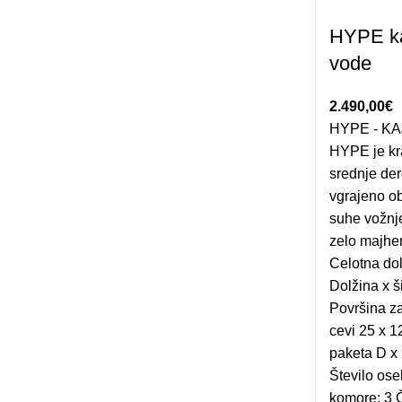
HYPE ka
vode
2.490,00
€
HYPE - K
HYPE je kra
srednje der
vgrajeno o
suhe vožnj
zelo majhen
Celotna dol
Dolžina x š
Površina z
cevi 25 x 1
paketa D x 
Število ose
komore: 3 