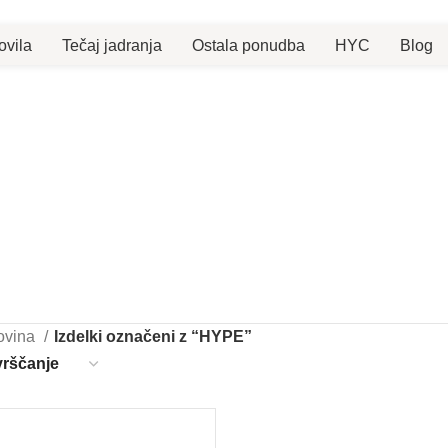
ovila
Tečaj jadranja
Ostala ponudba
HYC
Blog
ovina
Izdelki označeni z “HYPE”