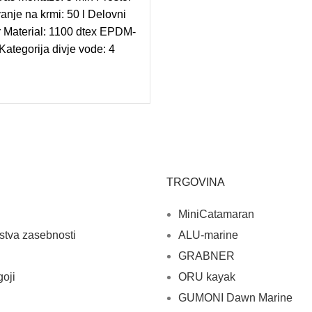
anje na krmi: 50 l Delovni
ar Material: 1100 dtex EPDM-
ategorija divje vode: 4
TRGOVINA
MiniCatamaran
rstva zasebnosti
ALU-marine
GRABNER
goji
ORU kayak
GUMONI Dawn Marine