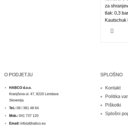
za shranjev
tlak: 0,3 b
Kautschuk K
O PODJETJU
SPLOŠNO
Kontakt
HABCO d.o.o.
Kranjčeva ul. 47, 9220 Lendava
Politika va
Slovenija
Piškotki
Tel.:
08 / 381 48 64
Splošni po
Mob.:
041 737 120
Email:
info(at)habco.eu