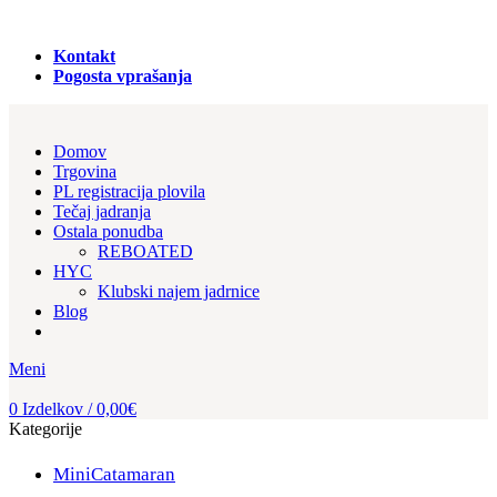
PRODAJA REGISTRACIJA in NAJEM PLOVIL!
Kontakt
Pogosta vprašanja
Domov
Trgovina
PL registracija plovila
Tečaj jadranja
Ostala ponudba
REBOATED
HYC
Klubski najem jadrnice
Blog
Meni
0
Izdelkov
/
0,00
€
Kategorije
MiniCatamaran