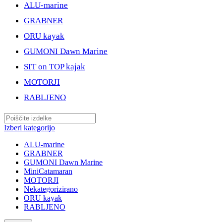
ALU-marine
GRABNER
ORU kayak
GUMONI Dawn Marine
SIT on TOP kajak
MOTORJI
RABLJENO
Izberi kategorijo
ALU-marine
GRABNER
GUMONI Dawn Marine
MiniCatamaran
MOTORJI
Nekategorizirano
ORU kayak
RABLJENO