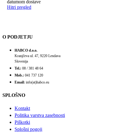
datumom dostave
Hitri pregled
O PODJETJU
HABCO d.o.o.
Kranjčeva ul. 47, 9220 Lendava
Slovenija
Tel.:
08 / 381 48 64
Mob.:
041 737 120
Email:
info(at)habco.eu
SPLOŠNO
Kontakt
Politika varstva zasebnosti
Piškotki
Splošni pogoji