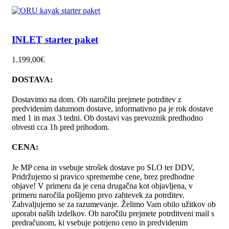
INLET starter paket
1.199,00
€
DOSTAVA:
Dostavimo na dom. Ob naročilu prejmete potrditev z
predvidenim datumom dostave, informativno pa je rok dostave
med 1 in max 3 tedni. Ob dostavi vas prevoznik predhodno
obvesti cca 1h pred prihodom.
CENA:
Je MP cena in vsebuje strošek dostave po SLO ter DDV,
Pridržujemo si pravico spremembe cene, brez predhodne
objave! V primeru da je cena drugačna kot objavljena, v
primeru naročila pošljemo prvo zahtevek za potrditev.
Zahvaljujemo se za razumevanje. Želimo Vam obilo užitkov ob
uporabi naših izdelkov. Ob naročilu prejmete potrditveni mail s
predračunom, ki vsebuje potrjeno ceno in predvidenim