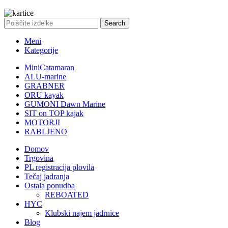
Search
Meni
Kategorije
MiniCatamaran
ALU-marine
GRABNER
ORU kayak
GUMONI Dawn Marine
SIT on TOP kajak
MOTORJI
RABLJENO
Domov
Trgovina
PL registracija plovila
Tečaj jadranja
Ostala ponudba
REBOATED
HYC
Klubski najem jadrnice
Blog