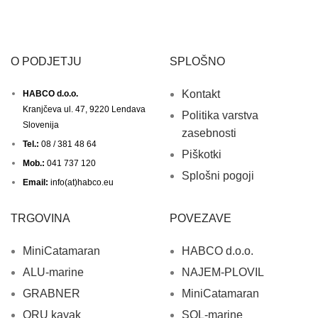
O PODJETJU
SPLOŠNO
Kontakt
HABCO d.o.o.
Kranjčeva ul. 47, 9220 Lendava
Politika varstva
Slovenija
zasebnosti
Tel.:
08 / 381 48 64
Piškotki
Mob.:
041 737 120
Splošni pogoji
Email:
info(at)habco.eu
TRGOVINA
POVEZAVE
MiniCatamaran
HABCO d.o.o.
ALU-marine
NAJEM-PLOVIL
GRABNER
MiniCatamaran
ORU kayak
SOL-marine