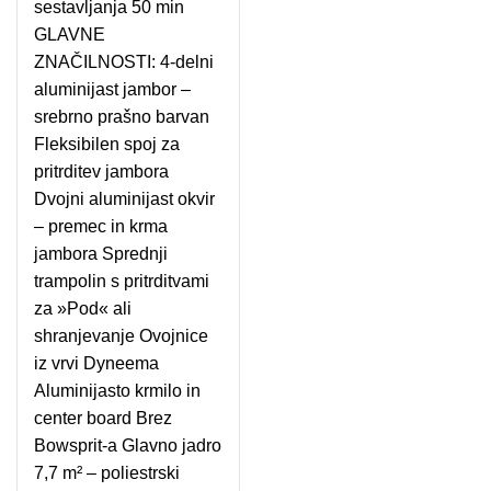
sestavljanja 50 min
GLAVNE
ZNAČILNOSTI: 4-delni
aluminijast jambor –
srebrno prašno barvan
Fleksibilen spoj za
pritrditev jambora
Dvojni aluminijast okvir
– premec in krma
jambora Sprednji
trampolin s pritrditvami
za »Pod« ali
shranjevanje Ovojnice
iz vrvi Dyneema
Aluminijasto krmilo in
center board Brez
Bowsprit-a Glavno jadro
7,7 m² – poliestrski