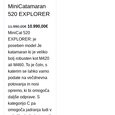
MiniCatamaran
520 EXPLORER
Izvirna cena je
10.990,00
€
Trenutna
11.990,00
€
MiniCat 520
bila: 11.990,00€.
cena je:
EXPLORER: je
10.990,00€.
poseben model Je
katamaran ki je veliko
bolj robusten kot M420
ali M460. To je čoln, s
katerim se lahko varno
podate na večdnevna
potovanja in nosi
opremo, ki bi omogoča
daljše odprave. S
kategorijo C pa
omogoča jadranja tudi v