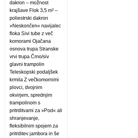
dakron – možnost
krajšave Flok 3,5 m² –
poliestrski dakron
»Neskončen« navijalec
floka Sivi tube z več
komorami Ojačana
osnova trupa Stranske
vrvi trupa Črno/siv
glavni trampolin
Teleskopski podaljšek
krmila Z večkomornimi
plovci, dvojnim
okvirjem, sprednjim
trampolinom s
pritrditvami za »Pod« ali
shranjevanje,
fleksibilnim spojem za
pritrditev jambora in še