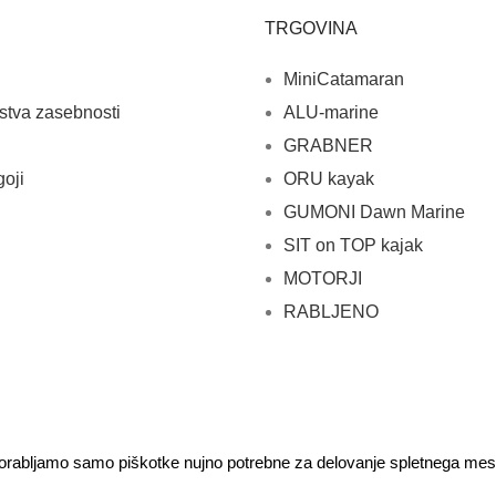
TRGOVINA
MiniCatamaran
rstva zasebnosti
ALU-marine
GRABNER
goji
ORU kayak
GUMONI Dawn Marine
SIT on TOP kajak
MOTORJI
RABLJENO
Uporabljamo samo piškotke nujno potrebne za delovanje spletnega mes