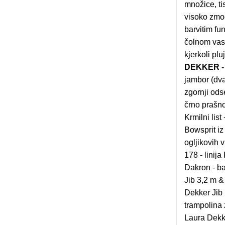
množice, tis
visoko zmog
barvitim fu
čolnom vas
kjerkoli plu
DEKKER - 
jambor (dva
zgornji odse
črno prašno
Krmilni list
Bowsprit iz
ogljikovih 
178 - linij
Dakron - ba
Jib 3,2 m &
Dekker Jib 
trampolina 
Laura Dekke