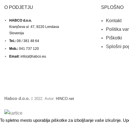
O PODJETJU
SPLOŠNO
Kontakt
HABCO d.o.o.
Kranjčeva ul. 47, 9220 Lendava
Politika va
Slovenija
Piškotki
Tel.:
08 / 381 48 64
Splošni po
Mob.:
041 737 120
Email:
info(at)habco.eu
Habco d.o.o.
2022. Avtor:
HINCO.net
To spletno mesto uporablja piškotke za izboljšanje vaše izkušnje. 