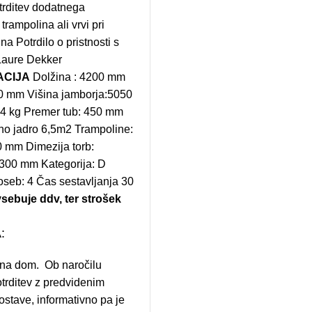
ritrditev dodatnega
trampolina ali vrvi pri
na Potrdilo o pristnosti s
aure Dekker
ACIJA
Dolžina : 4200 mm
00 mm Višina jamborja:5050
4 kg Premer tub: 450 mm
no jadro 6,5m2 Trampoline:
0 mm Dimezija torb:
00 mm Kategorija: D
oseb: 4 Čas sestavljanja 30
sebuje ddv, ter strošek
:
na dom. Ob naročilu
trditev z predvidenim
stave, informativno pa je