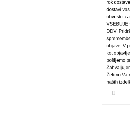
rok dostave
dostavi va
obvesti cc
VSEBUJE st
DDV, Pridr
spremembe 
objave! V 
kot objavlj
pošljemo pr
Zahvaljuje
Želimo Vam
naših izdel