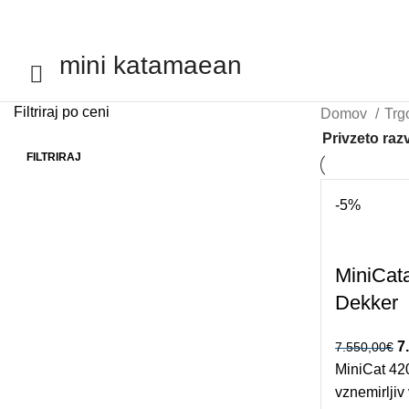
SEARCH
mini katamaean
Filtriraj po ceni
Domov
Trg
FILTRIRAJ
Min cena
Max cena
-5%
MiniCat
Dekker
I
7
7.550,00
€
MiniCat 42
vznemirljiv