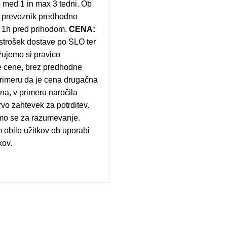
 med 1 in max 3 tedni. Ob
s prevoznik predhodno
a 1h pred prihodom.
CENA:
rošek dostave po SLO ter
žujemo si pravico
cene, brez predhodne
primeru da je cena drugačna
ena, v primeru naročila
vo zahtevek za potrditev.
mo se za razumevanje.
 obilo užitkov ob uporabi
kov.