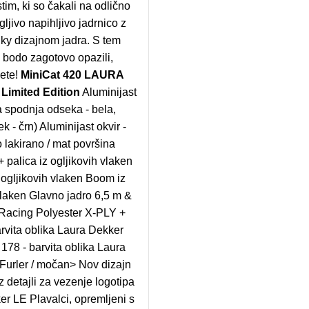
tim, ki so čakali na odlično
ljivo napihljivo jadrnico z
nky dizajnom jadra. S tem
 bodo zagotovo opazili,
jete!
MiniCat 420 LAURA
Limited Edition
Aluminijast
 spodnja odseka - bela,
k - črn) Aluminijast okvir -
 lakirano / mat površina
 + palica iz ogljikovih vlaken
 ogljikovih vlaken Boom iz
vlaken Glavno jadro 6,5 m &
a Racing Polyester X-PLY +
rvita oblika Laura Dekker
 178 - barvita oblika Laura
Furler / močan> Nov dizajn
z detajli za vezenje logotipa
r LE Plavalci, opremljeni s