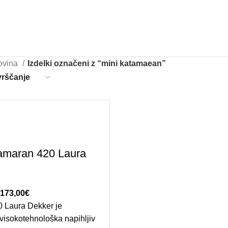
ovina
Izdelki označeni z “mini katamaean”
amaran 420 Laura
zvirna cena je bila: 7.550,00€.
.173,00
€
Trenutna cena je:
0 Laura Dekker je
7.173,00€.
 visokotehnološka napihljiv