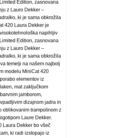
Limited Edition, zasnovana
nju z Lauro Dekker –
adralko, ki je sama obkrožila
at 420 Laura Dekker je
 visokotehnološka napihljiv
Limited Edition, zasnovana
nju z Lauro Dekker –
adralko, ki je sama obkrožila
va temelji na našem najbolj
nem modelu MiniCat 420
porabo elementov iz
vlaken, mat zaključkom
vobarvnim jamborom,
 vpadljivim dizajnom jadra in
vo oblikovanim trampolinom z
logotipom Laure Dekker.
0 Laura Dekker bo všeč
kam, ki radi izstopajo iz