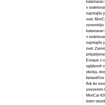
katamaran 
v sodelova
najmlajšo j
svet. MiniC
vznemirljiv
katamaran 
v sodelova
najmlajšo j
svet. Zasno
priljublje
Evoque z u
ogljikovih 
okvirja, d
fantastično
flok ter no
izvezenim 
MiniCat 42
tistim stran