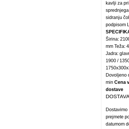
kavlji za p
sprednjega 
sidranju čol
podpisom L
SPECIFIK
Širina: 21
mm Teža: 4
Jadra: glav
1900 / 135
1750x300x3
Dovoljeno 
min
Cena v
dostave
DOSTAVA
Dostavimo 
prejmete po
datumom do