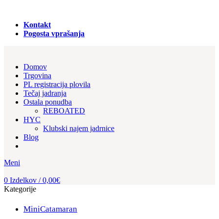
PRODAJA REGISTRACIJA in NAJEM PLOVIL!
Kontakt
Pogosta vprašanja
Domov
Trgovina
PL registracija plovila
Tečaj jadranja
Ostala ponudba
REBOATED
HYC
Klubski najem jadrnice
Blog
Meni
0
Izdelkov
/
0,00
€
Kategorije
MiniCatamaran