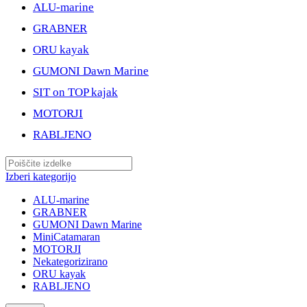
ALU-marine
GRABNER
ORU kayak
GUMONI Dawn Marine
SIT on TOP kajak
MOTORJI
RABLJENO
Izberi kategorijo
ALU-marine
GRABNER
GUMONI Dawn Marine
MiniCatamaran
MOTORJI
Nekategorizirano
ORU kayak
RABLJENO