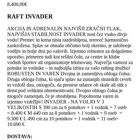
8.400,00
€
RAFT INVADER
AKCIJA IN ADRENALIN NAJVIŠJI ZRAČNI TLAK,
NAJVIŠJA STABILNOST INVADER nosi čez vsako divjo
vodo! Premec in krma nista razdrobljena, temveč harmonično
zaokrožena. Splav se obnaša občutno bolj okretno, je udobneje
vodljiv in bolje drsi po valovih. Izjemno robusten za dolgoletno
uporabo, primeren tudi kot rešilni čoln, za centre in klube
vodnih športov ali organizatorje tekmovanj. Največja varnost za
potnike in vodnike – in najboljša izbira za vašo rafting družbo!
ROBUSTEN IN VAREN Dvojna in zamenljiva obloga čolna:
Druga obloga čolna, ki ojača splav na zunanjih stranskih ceveh
in vzdolž dna, omogoča, da prenese udarce ob skale ali stik s
tlemi pod velikimi obremenitvami. Dvojno oblogo čolna je
mogoče zamenjati, če je obrabljena. Popolnoma varen in
izjemno vzdržljiv! INVADER - NA VOLJO V 3
VELIKOSTIH S 390 cm za 6 potnikov + 1 vodnik = 7 oseb
= 8.400 € M 440 cm za 8 potnikov + 1 vodnik = 9 oseb =
9.300 € L 490 cm za 10 potnikov + 1 vodnik = 11 oseb=
10.690 €
DOSTAVA: