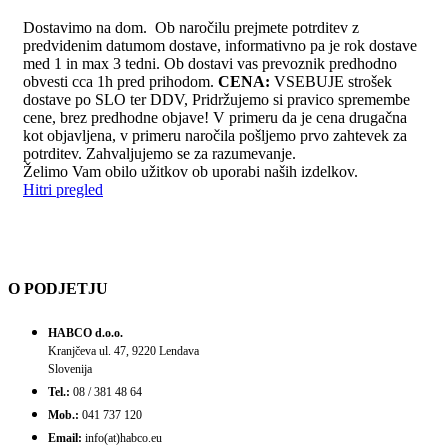
Dostavimo na dom. Ob naročilu prejmete potrditev z
predvidenim datumom dostave, informativno pa je rok dostave
med 1 in max 3 tedni. Ob dostavi vas prevoznik predhodno
obvesti cca 1h pred prihodom.
CENA:
VSEBUJE strošek
dostave po SLO ter DDV, Pridržujemo si pravico spremembe
cene, brez predhodne objave! V primeru da je cena drugačna
kot objavljena, v primeru naročila pošljemo prvo zahtevek za
potrditev. Zahvaljujemo se za razumevanje.
Želimo Vam obilo užitkov ob uporabi naših izdelkov.
Hitri pregled
O PODJETJU
HABCO d.o.o.
Kranjčeva ul. 47, 9220 Lendava
Slovenija
Tel.:
08 / 381 48 64
Mob.:
041 737 120
Email:
info(at)habco.eu