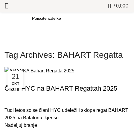
0
/
0,00
€
SEARCH
Tag Archives: BAHART Regatta
21
HINCO YACHTING CLUB
OKT
Člani HYC na BAHART Regattah 2025
Tudi letos so se člani HYC udeležili sklopa regat BAHART
2025 na Balatonu, kjer so...
Nadaljuj branje