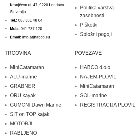
Kranjčeva ul. 47, 9220 Lendava
Politika varstva
Slovenija
zasebnosti
Tel.:
08 / 381 48 64
Piškotki
Mob.:
041 737 120
Splošni pogoji
Email:
info(at)habco.eu
TRGOVINA
POVEZAVE
MiniCatamaran
HABCO d.o.o.
ALU-marine
NAJEM-PLOVIL
GRABNER
MiniCatamaran
ORU kayak
SOL-marine
GUMONI Dawn Marine
REGISTRACIJA PLOVIL
SIT on TOP kajak
MOTORJI
RABLJENO