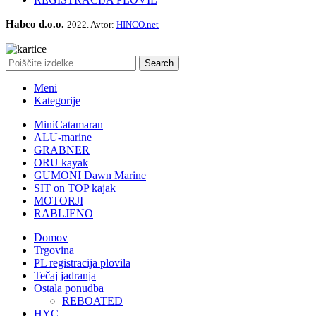
Habco d.o.o.
2022. Avtor:
HINCO.net
Search
Meni
Kategorije
MiniCatamaran
ALU-marine
GRABNER
ORU kayak
GUMONI Dawn Marine
SIT on TOP kajak
MOTORJI
RABLJENO
Domov
Trgovina
PL registracija plovila
Tečaj jadranja
Ostala ponudba
REBOATED
HYC