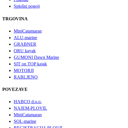
Splošni pogoji
TRGOVINA
MiniCatamaran
ALU-marine
GRABNER
ORU kayak
GUMONI Dawn Marine
SIT on TOP kajak
MOTORJI
RABLJENO
POVEZAVE
HABCO d.o.o.
NAJEM-PLOVIL
MiniCatamaran
SOL-marine
REGISTRACIJA PLOVIL