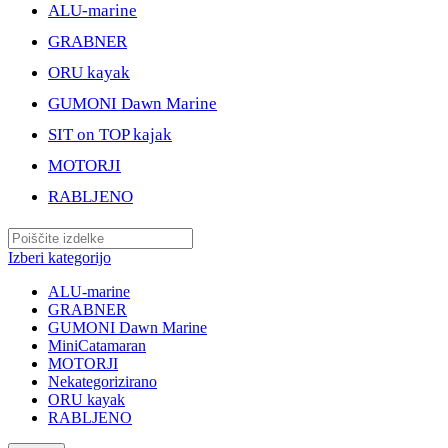
ALU-marine
GRABNER
ORU kayak
GUMONI Dawn Marine
SIT on TOP kajak
MOTORJI
RABLJENO
Izberi kategorijo
ALU-marine
GRABNER
GUMONI Dawn Marine
MiniCatamaran
MOTORJI
Nekategorizirano
ORU kayak
RABLJENO