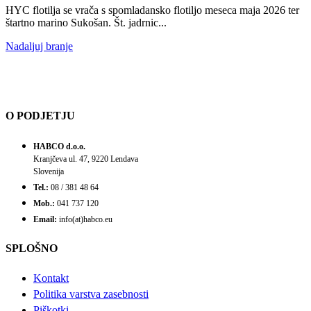
HYC flotilja se vrača s spomladansko flotiljo meseca maja 2026 ter
štartno marino Sukošan. Št. jadrnic...
Nadaljuj branje
O PODJETJU
HABCO d.o.o.
Kranjčeva ul. 47, 9220 Lendava
Slovenija
Tel.:
08 / 381 48 64
Mob.:
041 737 120
Email:
info(at)habco.eu
SPLOŠNO
Kontakt
Politika varstva zasebnosti
Piškotki