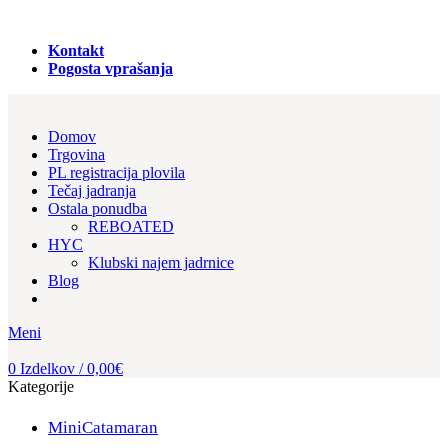
PRODAJA REGISTRACIJA in NAJEM PLOVIL!
Kontakt
Pogosta vprašanja
Domov
Trgovina
PL registracija plovila
Tečaj jadranja
Ostala ponudba
REBOATED
HYC
Klubski najem jadrnice
Blog
Meni
0
Izdelkov
/
0,00
€
Kategorije
MiniCatamaran