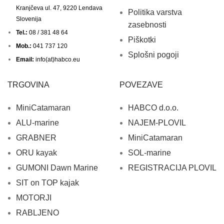
Kranjčeva ul. 47, 9220 Lendava
Politika varstva
Slovenija
zasebnosti
Tel.:
08 / 381 48 64
Piškotki
Mob.:
041 737 120
Splošni pogoji
Email:
info(at)habco.eu
TRGOVINA
POVEZAVE
MiniCatamaran
HABCO d.o.o.
ALU-marine
NAJEM-PLOVIL
GRABNER
MiniCatamaran
ORU kayak
SOL-marine
GUMONI Dawn Marine
REGISTRACIJA PLOVIL
SIT on TOP kajak
MOTORJI
RABLJENO