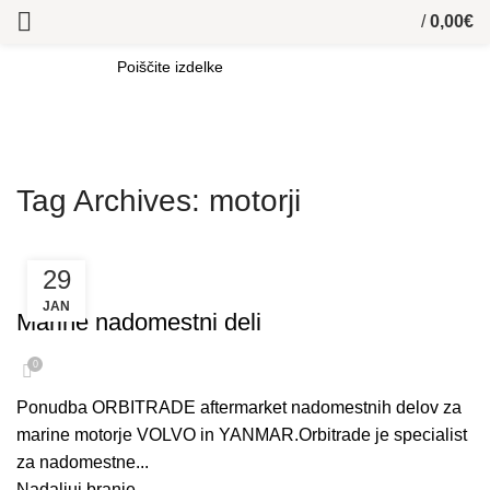
/
0,00
€
SEARCH
Tag Archives: motorji
29
PRODAJA PLOVIL
JAN
Marine nadomestni deli
0
Ponudba ORBITRADE aftermarket nadomestnih delov za
marine motorje VOLVO in YANMAR.Orbitrade je specialist
za nadomestne...
Nadaljuj branje