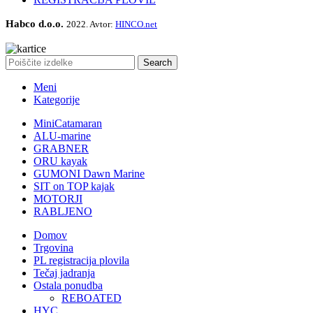
Habco d.o.o.
2022. Avtor:
HINCO.net
Search
Meni
Kategorije
MiniCatamaran
ALU-marine
GRABNER
ORU kayak
GUMONI Dawn Marine
SIT on TOP kajak
MOTORJI
RABLJENO
Domov
Trgovina
PL registracija plovila
Tečaj jadranja
Ostala ponudba
REBOATED
HYC