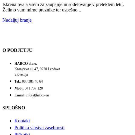
Iskrena hvala vsem za zaupanje in sodelovanje v preteklem letu.
Želimo vam mirne praznike ter uspešno...
Nadaljuj branje
O PODJETJU
HABCO d.o.o.
Kranjčeva ul. 47, 9220 Lendava
Slovenija
Tel.:
08 / 381 48 64
Mob.:
041 737 120
Email:
info(at)habco.eu
SPLOŠNO
Kontakt
Politika varstva zasebnosti
Piškotki