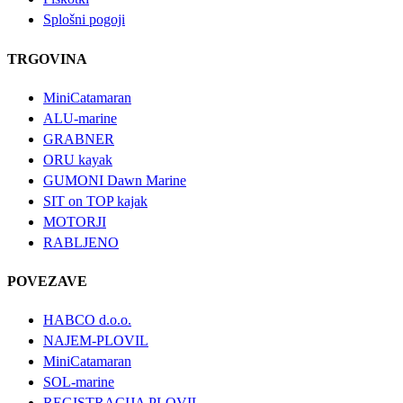
Splošni pogoji
TRGOVINA
MiniCatamaran
ALU-marine
GRABNER
ORU kayak
GUMONI Dawn Marine
SIT on TOP kajak
MOTORJI
RABLJENO
POVEZAVE
HABCO d.o.o.
NAJEM-PLOVIL
MiniCatamaran
SOL-marine
REGISTRACIJA PLOVIL