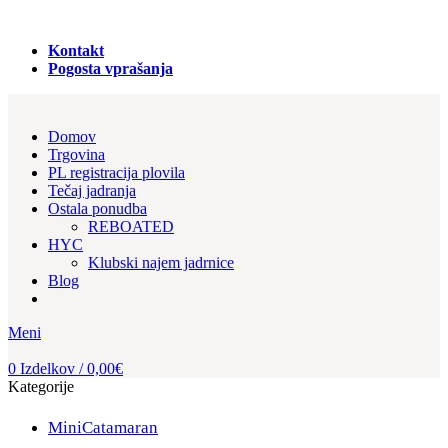
PRODAJA REGISTRACIJA in NAJEM PLOVIL!
Kontakt
Pogosta vprašanja
Domov
Trgovina
PL registracija plovila
Tečaj jadranja
Ostala ponudba
REBOATED
HYC
Klubski najem jadrnice
Blog
Meni
0
Izdelkov
/
0,00
€
Kategorije
MiniCatamaran