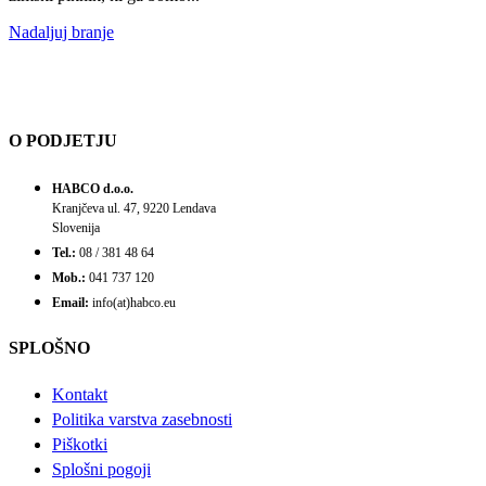
Nadaljuj branje
O PODJETJU
HABCO d.o.o.
Kranjčeva ul. 47, 9220 Lendava
Slovenija
Tel.:
08 / 381 48 64
Mob.:
041 737 120
Email:
info(at)habco.eu
SPLOŠNO
Kontakt
Politika varstva zasebnosti
Piškotki
Splošni pogoji