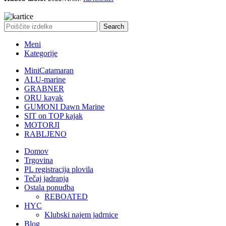
Search
Meni
Kategorije
MiniCatamaran
ALU-marine
GRABNER
ORU kayak
GUMONI Dawn Marine
SIT on TOP kajak
MOTORJI
RABLJENO
Domov
Trgovina
PL registracija plovila
Tečaj jadranja
Ostala ponudba
REBOATED
HYC
Klubski najem jadrnice
Blog