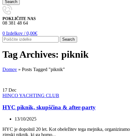
Search
POKLIČITE NAS
08 381 48 64
0
Izdelkov
/
0,00
€
Search
Tag Archives: piknik
Domov
»
Posts Tagged "piknik"
17
Dec
HINCO YACHTING CLUB
HYC piknik, skupščina & after-party
13/10/2025
HYC je dopolnil 20 let. Kot obeležitev tega mejnika, organiziramo
zimski piknik, ki ga bomo...