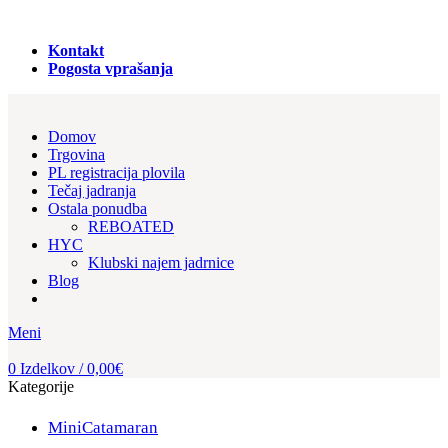
PRODAJA REGISTRACIJA in NAJEM PLOVIL!
Kontakt
Pogosta vprašanja
Domov
Trgovina
PL registracija plovila
Tečaj jadranja
Ostala ponudba
REBOATED
HYC
Klubski najem jadrnice
Blog
Meni
0
Izdelkov
/
0,00
€
Kategorije
MiniCatamaran