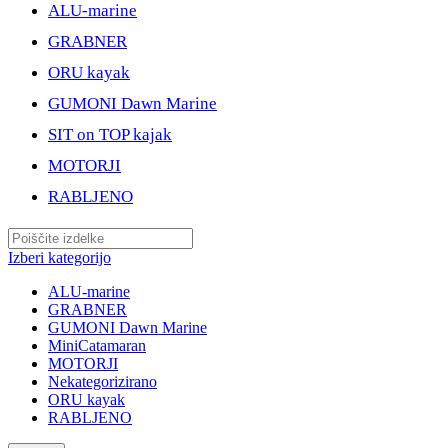
ALU-marine
GRABNER
ORU kayak
GUMONI Dawn Marine
SIT on TOP kajak
MOTORJI
RABLJENO
Izberi kategorijo
ALU-marine
GRABNER
GUMONI Dawn Marine
MiniCatamaran
MOTORJI
Nekategorizirano
ORU kayak
RABLJENO