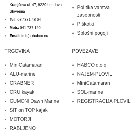
Kranjčeva ul. 47, 9220 Lendava
Politika varstva
Slovenija
zasebnosti
Tel.:
08 / 381 48 64
Piškotki
Mob.:
041 737 120
Splošni pogoji
Email:
info(at)habco.eu
TRGOVINA
POVEZAVE
MiniCatamaran
HABCO d.o.o.
ALU-marine
NAJEM-PLOVIL
GRABNER
MiniCatamaran
ORU kayak
SOL-marine
GUMONI Dawn Marine
REGISTRACIJA PLOVIL
SIT on TOP kajak
MOTORJI
RABLJENO