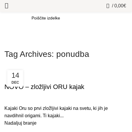
0
/
0,00
€
SEARCH
Tag Archives: ponudba
14
PRODAJA PLOVIL
DEC
NOVO – zložljivi ORU kajak
Kajaki Oru so prvi zložljivi kajaki na svetu, ki jih je
navdihnil origami. Ti kajaki...
Nadaljuj branje