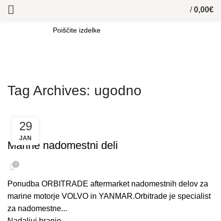
/
0,00
€
SEARCH
Tag Archives: ugodno
29
PRODAJA PLOVIL
JAN
Marine nadomestni deli
0
Ponudba ORBITRADE aftermarket nadomestnih delov za
marine motorje VOLVO in YANMAR.Orbitrade je specialist
za nadomestne...
Nadaljuj branje