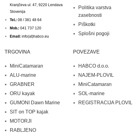
Kranjčeva ul. 47, 9220 Lendava
Politika varstva
Slovenija
zasebnosti
Tel.:
08 / 381 48 64
Piškotki
Mob.:
041 737 120
Splošni pogoji
Email:
info(at)habco.eu
TRGOVINA
POVEZAVE
MiniCatamaran
HABCO d.o.o.
ALU-marine
NAJEM-PLOVIL
GRABNER
MiniCatamaran
ORU kayak
SOL-marine
GUMONI Dawn Marine
REGISTRACIJA PLOVIL
SIT on TOP kajak
MOTORJI
RABLJENO