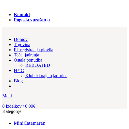
PRODAJA REGISTRACIJA in NAJEM PLOVIL!
Kontakt
Pogosta vprašanja
Domov
Trgovina
PL registracija plovila
Tečaj jadranja
Ostala ponudba
REBOATED
HYC
Klubski najem jadrnice
Blog
Meni
0
Izdelkov
/
0,00
€
Kategorije
MiniCatamaran