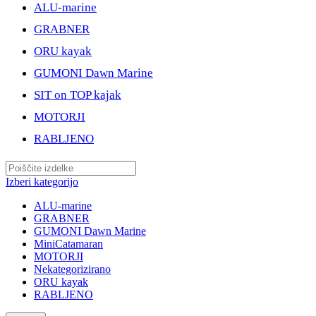
ALU-marine
GRABNER
ORU kayak
GUMONI Dawn Marine
SIT on TOP kajak
MOTORJI
RABLJENO
Izberi kategorijo
ALU-marine
GRABNER
GUMONI Dawn Marine
MiniCatamaran
MOTORJI
Nekategorizirano
ORU kayak
RABLJENO