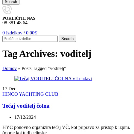
Search
POKLIČITE NAS
08 381 48 64
0
Izdelkov
/
0,00
€
Search
Tag Archives: voditelj
Domov
»
Posts Tagged "voditelj"
17
Dec
HINCO YACHTING CLUB
Tečaj voditelj čolna
17/12/2024
HYC ponovno organizira tečaj VČ, kot pripravo za pristop k izpitu.
(morje kot tudi celinske...