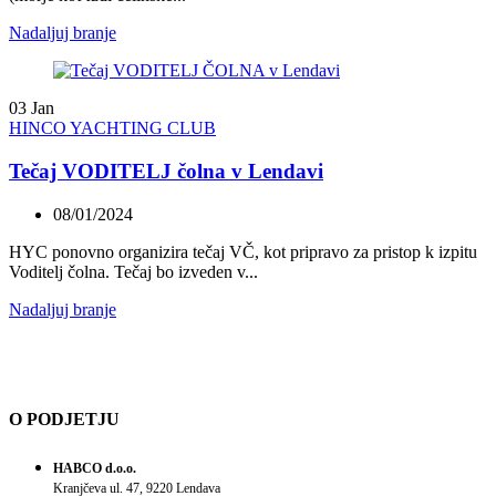
Nadaljuj branje
03
Jan
HINCO YACHTING CLUB
Tečaj VODITELJ čolna v Lendavi
08/01/2024
HYC ponovno organizira tečaj VČ, kot pripravo za pristop k izpitu
Voditelj čolna. Tečaj bo izveden v...
Nadaljuj branje
O PODJETJU
HABCO d.o.o.
Kranjčeva ul. 47, 9220 Lendava