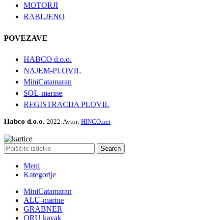
MOTORJI
RABLJENO
POVEZAVE
HABCO d.o.o.
NAJEM-PLOVIL
MiniCatamaran
SOL-marine
REGISTRACIJA PLOVIL
Habco d.o.o.
2022. Avtor:
HINCO.net
Search
Meni
Kategorije
MiniCatamaran
ALU-marine
GRABNER
ORU kayak