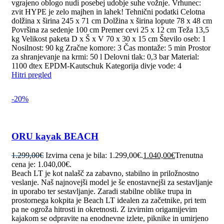
vgrajeno oblogo nudi posebej udobje suhe vožnje. Vrhunec:
zvit HYPE je zelo majhen in lahek! Tehnični podatki Celotna
dolžina x širina 245 x 71 cm Dolžina x širina lopute 78 x 48 cm
Površina za sedenje 100 cm Premer cevi 25 x 12 cm Teža 13,5
kg Velikost paketa D x Š x V 70 x 30 x 15 cm Število oseb: 1
Nosilnost: 90 kg Zračne komore: 3 Čas montaže: 5 min Prostor
za shranjevanje na krmi: 50 l Delovni tlak: 0,3 bar Material:
1100 dtex EPDM-Kautschuk Kategorija divje vode: 4
Hitri pregled
-20%
ORU kayak BEACH
1.299,00
€
Izvirna cena je bila: 1.299,00€.
1.040,00
€
Trenutna
cena je: 1.040,00€.
Beach LT je kot nalašč za zabavno, stabilno in priložnostno
veslanje. Naš najnovejši model je še enostavnejši za sestavljanje
in uporabo ter sestavljanje. Zaradi stabilne oblike trupa in
prostornega kokpita je Beach LT idealen za začetnike, pri tem
pa ne ogroža hitrosti in okretnosti. Z izvirnim origamijevim
kajakom se odpravite na enodnevne izlete, piknike in umirjeno