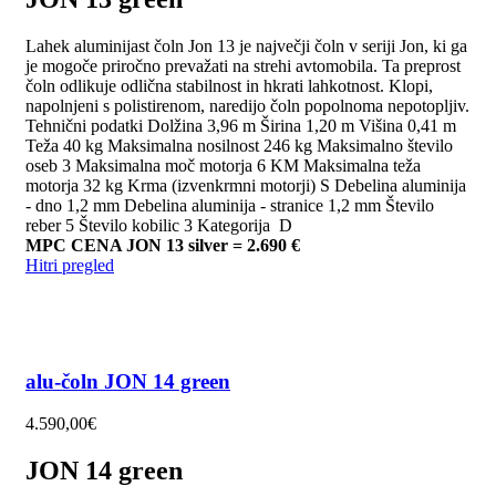
Lahek aluminijast čoln Jon 13 je največji čoln v seriji Jon, ki ga
je mogoče priročno prevažati na strehi avtomobila. Ta preprost
čoln odlikuje odlična stabilnost in hkrati lahkotnost. Klopi,
napolnjeni s polistirenom, naredijo čoln popolnoma nepotopljiv.
Tehnični podatki Dolžina 3,96 m Širina 1,20 m Višina 0,41 m
Teža 40 kg Maksimalna nosilnost 246 kg Maksimalno število
oseb 3 Maksimalna moč motorja 6 KM Maksimalna teža
motorja 32 kg Krma (izvenkrmni motorji) S Debelina aluminija
- dno 1,2 mm Debelina aluminija - stranice 1,2 mm Število
reber 5 Število kobilic 3 Kategorija D
MPC CENA JON 13 silver = 2.690 €
Hitri pregled
alu-čoln JON 14 green
4.590,00
€
JON 14 green