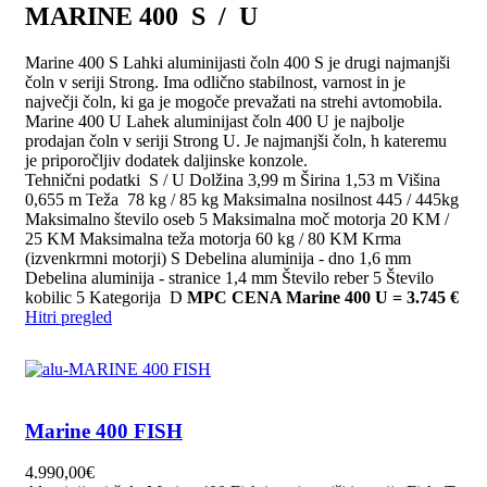
MARINE 400 S / U
Marine 400 S Lahki aluminijasti čoln 400 S je drugi najmanjši
čoln v seriji Strong. Ima odlično stabilnost, varnost in je
največji čoln, ki ga je mogoče prevažati na strehi avtomobila.
Marine 400 U Lahek aluminijast čoln 400 U je najbolje
prodajan čoln v seriji Strong U. Je najmanjši čoln, h kateremu
je priporočljiv dodatek daljinske konzole.
Tehnični podatki S / U Dolžina 3,99 m Širina 1,53 m Višina
0,655 m Teža 78 kg / 85 kg Maksimalna nosilnost 445 / 445kg
Maksimalno število oseb 5 Maksimalna moč motorja 20 KM /
25 KM Maksimalna teža motorja 60 kg / 80 KM Krma
(izvenkrmni motorji) S Debelina aluminija - dno 1,6 mm
Debelina aluminija - stranice 1,4 mm Število reber 5 Število
kobilic 5 Kategorija D
MPC CENA Marine 400 U = 3.745 €
Hitri pregled
Marine 400 FISH
4.990,00
€