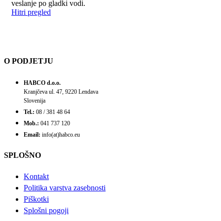
veslanje po gladki vodi.
Hitri pregled
O PODJETJU
HABCO d.o.o.
Kranjčeva ul. 47, 9220 Lendava
Slovenija
Tel.:
08 / 381 48 64
Mob.:
041 737 120
Email:
info(at)habco.eu
SPLOŠNO
Kontakt
Politika varstva zasebnosti
Piškotki
Splošni pogoji