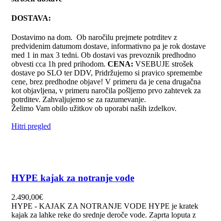
DOSTAVA:
Dostavimo na dom. Ob naročilu prejmete potrditev z
predvidenim datumom dostave, informativno pa je rok dostave
med 1 in max 3 tedni. Ob dostavi vas prevoznik predhodno
obvesti cca 1h pred prihodom.
CENA:
VSEBUJE strošek
dostave po SLO ter DDV, Pridržujemo si pravico spremembe
cene, brez predhodne objave! V primeru da je cena drugačna
kot objavljena, v primeru naročila pošljemo prvo zahtevek za
potrditev. Zahvaljujemo se za razumevanje.
Želimo Vam obilo užitkov ob uporabi naših izdelkov.
Hitri pregled
HYPE kajak za notranje vode
2.490,00
€
HYPE - KAJAK ZA NOTRANJE VODE HYPE je kratek
kajak za lahke reke do srednje deroče vode. Zaprta loputa z