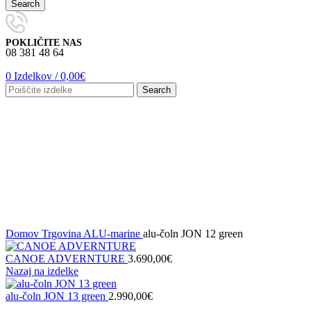
Search
POKLIČITE NAS
08 381 48 64
0
Izdelkov
/
0,00
€
Search
Watch video
Kliknite za povečavo
Domov
Trgovina
ALU-marine
alu-čoln JON 12 green
CANOE ADVERNTURE
3.690,00
€
Nazaj na izdelke
alu-čoln JON 13 green
2.990,00
€