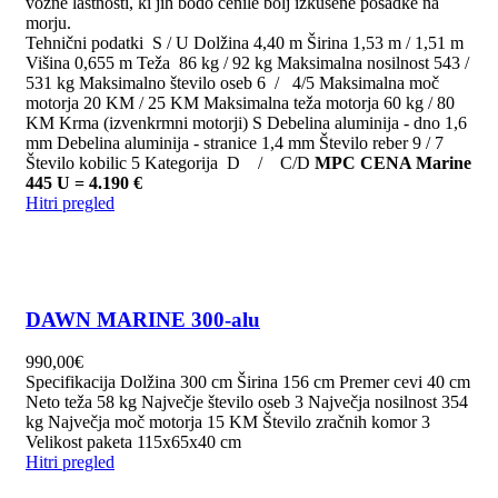
vozne lastnosti, ki jih bodo cenile bolj izkušene posadke na
morju.
Tehnični podatki S / U Dolžina 4,40 m Širina 1,53 m / 1,51 m
Višina 0,655 m Teža 86 kg / 92 kg Maksimalna nosilnost 543 /
531 kg Maksimalno število oseb 6 / 4/5 Maksimalna moč
motorja 20 KM / 25 KM Maksimalna teža motorja 60 kg / 80
KM Krma (izvenkrmni motorji) S Debelina aluminija - dno 1,6
mm Debelina aluminija - stranice 1,4 mm Število reber 9 / 7
Število kobilic 5 Kategorija D / C/D
MPC CENA Marine
445 U = 4.190 €
Hitri pregled
DAWN MARINE 300-alu
990,00
€
Specifikacija Dolžina 300 cm Širina 156 cm Premer cevi 40 cm
Neto teža 58 kg Največje število oseb 3 Največja nosilnost 354
kg Največja moč motorja 15 KM Število zračnih komor 3
Velikost paketa 115x65x40 cm
Hitri pregled