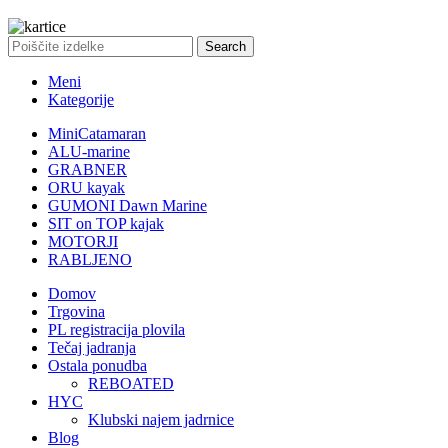
Search
Meni
Kategorije
MiniCatamaran
ALU-marine
GRABNER
ORU kayak
GUMONI Dawn Marine
SIT on TOP kajak
MOTORJI
RABLJENO
Domov
Trgovina
PL registracija plovila
Tečaj jadranja
Ostala ponudba
REBOATED
HYC
Klubski najem jadrnice
Blog