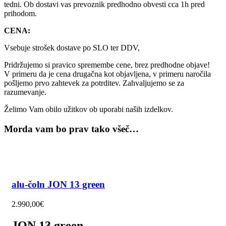
tedni. Ob dostavi vas prevoznik predhodno obvesti cca 1h pred
prihodom.
CENA:
Vsebuje strošek dostave po SLO ter DDV,
Pridržujemo si pravico spremembe cene, brez predhodne objave!
V primeru da je cena drugačna kot objavljena, v primeru naročila
pošljemo prvo zahtevek za potrditev. Zahvaljujemo se za
razumevanje.
Želimo Vam obilo užitkov ob uporabi naših izdelkov.
Morda vam bo prav tako všeč…
alu-čoln JON 13 green
2.990,00
€
JON 13 green