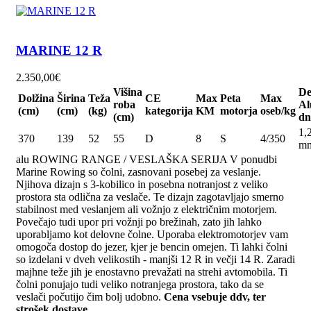
MARINE 12 R
2.350,00
€
Višina
De
Dolžina
Širina
Teža
CE
Max
Peta
Max
roba
Al
(cm)
(cm)
(kg)
kategorija
KM
motorja
oseb/kg
(cm)
dn
1,
370
139
52
55
D
8
S
4/350
m
alu ROWING RANGE / VESLAŠKA SERIJA V ponudbi
Marine Rowing so čolni, zasnovani posebej za veslanje.
Njihova dizajn s 3-kobilico in posebna notranjost z veliko
prostora sta odlična za veslače. Te dizajn zagotavljajo smerno
stabilnost med veslanjem ali vožnjo z električnim motorjem.
Povečajo tudi upor pri vožnji po brežinah, zato jih lahko
uporabljamo kot delovne čolne. Uporaba elektromotorjev vam
omogoča dostop do jezer, kjer je bencin omejen. Ti lahki čolni
so izdelani v dveh velikostih - manjši 12 R in večji 14 R. Zaradi
majhne teže jih je enostavno prevažati na strehi avtomobila. Ti
čolni ponujajo tudi veliko notranjega prostora, tako da se
veslači počutijo čim bolj udobno.
Cena vsebuje ddv, ter
strošek dostave