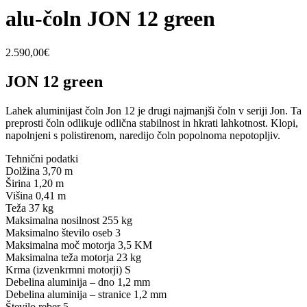
alu-čoln JON 12 green
2.590,00
€
JON 12 green
Lahek aluminijast čoln Jon 12 je drugi najmanjši čoln v seriji Jon. Ta
preprosti čoln odlikuje odlična stabilnost in hkrati lahkotnost. Klopi,
napolnjeni s polistirenom, naredijo čoln popolnoma nepotopljiv.
Tehnični podatki
Dolžina 3,70 m
Širina 1,20 m
Višina 0,41 m
Teža 37 kg
Maksimalna nosilnost 255 kg
Maksimalno število oseb 3
Maksimalna moč motorja 3,5 KM
Maksimalna teža motorja 23 kg
Krma (izvenkrmni motorji) S
Debelina aluminija – dno 1,2 mm
Debelina aluminija – stranice 1,2 mm
Število reber 5