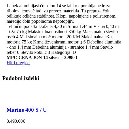
Lahek aluminijast čoln Jon 14 se lahko uporablja ne le za
ribolov, temveč tudi za prevoz materiala. Ta preprost čoln
odlikuje odlična stabilnost. Klopi, napolnjene s polistirenom,
naredijo čoln popolnoma nepotopljiv.
Tehnični podatki Dolžina 4,30 m Širina 1,44 m Višina 0,40 m
Teža 75 kg Maksimalna nosilnost 350 kg Maksimalno število
oseb 4 Maksimalna moč motorja 20 KM Maksimalna teža
motorja 75 kg Krma (izvenkrmni motorji) S Debelina aluminija
- dno 1,4 mm Debelina aluminija - stranice 1,4 mm Število
reber 6 Število kobilic 3 Kategorija D
MPC CENA JON 14 silver = 3.990 €
Hitri pregled
Podobni izdelki
Marine 400 S / U
3.490,00
€