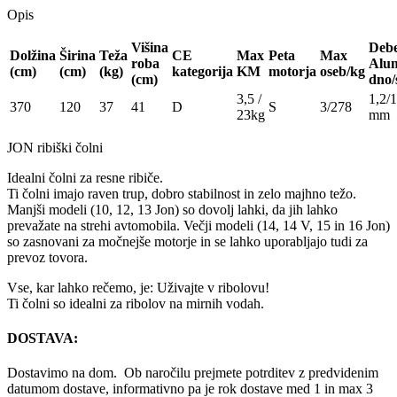
Opis
Višina
Debe
Dolžina
Širina
Teža
CE
Max
Peta
Max
roba
Alum
(cm)
(cm)
(kg)
kategorija
KM
motorja
oseb/kg
(cm)
dno/
3,5 /
1,2/1
370
120
37
41
D
S
3/278
23kg
mm
JON ribiški čolni
Idealni čolni za resne ribiče.
Ti čolni imajo raven trup, dobro stabilnost in zelo majhno težo.
Manjši modeli (10, 12, 13 Jon) so dovolj lahki, da jih lahko
prevažate na strehi avtomobila. Večji modeli (14, 14 V, 15 in 16 Jon)
so zasnovani za močnejše motorje in se lahko uporabljajo tudi za
prevoz tovora.
Vse, kar lahko rečemo, je: Uživajte v ribolovu!
Ti čolni so idealni za ribolov na mirnih vodah.
DOSTAVA:
Dostavimo na dom. Ob naročilu prejmete potrditev z predvidenim
datumom dostave, informativno pa je rok dostave med 1 in max 3