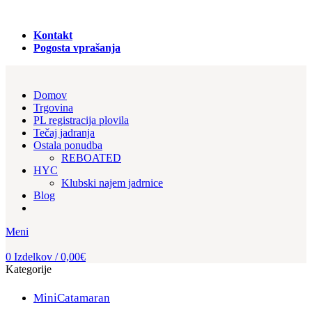
PRODAJA REGISTRACIJA in NAJEM PLOVIL!
Kontakt
Pogosta vprašanja
Domov
Trgovina
PL registracija plovila
Tečaj jadranja
Ostala ponudba
REBOATED
HYC
Klubski najem jadrnice
Blog
Meni
0
Izdelkov
/
0,00
€
Kategorije
MiniCatamaran