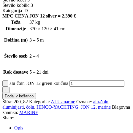
Število kobilic 3
Kategorija D
MPC CENA JON 12 silver = 2.390 €
Teža
37 kg
Dimenzije
370 × 120 × 41 cm
Dolžina (m)
3 – 5 m
Število oseb
2 – 4
Rok dostave
5 – 21 dni
alu-čoln JON 12 green količina
Dodaj v košarico
Šifra:
200_82
Kategorija:
ALU-marine
Oznake:
alu-čoln
,
aluminijasti
,
čoln
,
HINCO-YACHTING
,
JON 12
,
marine
Blagovna
znamka:
MARINE
Share:
Opis