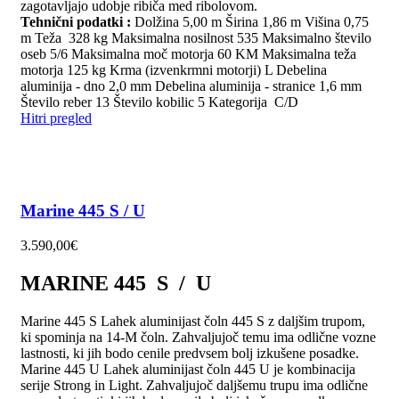
zagotavljajo udobje ribiča med ribolovom.
Tehnični podatki :
Dolžina 5,00 m Širina 1,86 m Višina 0,75
m Teža 328 kg Maksimalna nosilnost 535 Maksimalno število
oseb 5/6 Maksimalna moč motorja 60 KM Maksimalna teža
motorja 125 kg Krma (izvenkrmni motorji) L Debelina
aluminija - dno 2,0 mm Debelina aluminija - stranice 1,6 mm
Število reber 13 Število kobilic 5 Kategorija C/D
Hitri pregled
Marine 445 S / U
3.590,00
€
MARINE 445 S / U
Marine 445 S Lahek aluminijast čoln 445 S z daljšim trupom,
ki spominja na 14-M čoln. Zahvaljujoč temu ima odlične vozne
lastnosti, ki jih bodo cenile predvsem bolj izkušene posadke.
Marine 445 U Lahek aluminijast čoln 445 U je kombinacija
serije Strong in Light. Zahvaljujoč daljšemu trupu ima odlične