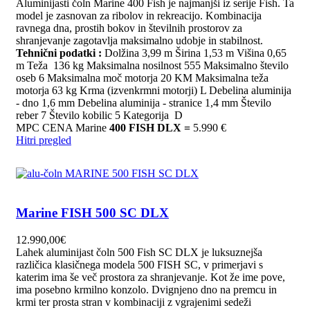
Aluminijasti čoln Marine 400 Fish je najmanjši iz serije Fish. Ta
model je zasnovan za ribolov in rekreacijo. Kombinacija
ravnega dna, prostih bokov in številnih prostorov za
shranjevanje zagotavlja maksimalno udobje in stabilnost.
Tehnični podatki :
Dolžina 3,99 m Širina 1,53 m Višina 0,65
m Teža 136 kg Maksimalna nosilnost 555 Maksimalno število
oseb 6 Maksimalna moč motorja 20 KM Maksimalna teža
motorja 63 kg Krma (izvenkrmni motorji) L Debelina aluminija
- dno 1,6 mm Debelina aluminija - stranice 1,4 mm Število
reber 7 Število kobilic 5 Kategorija D
MPC CENA Marine
400 FISH DLX =
5.990 €
Hitri pregled
Marine FISH 500 SC DLX
12.990,00
€
Lahek aluminijast čoln 500 Fish SC DLX je luksuznejša
različica klasičnega modela 500 FISH SC, v primerjavi s
katerim ima še več prostora za shranjevanje. Kot že ime pove,
ima posebno krmilno konzolo. Dvignjeno dno na premcu in
krmi ter prosta stran v kombinaciji z vgrajenimi sedeži