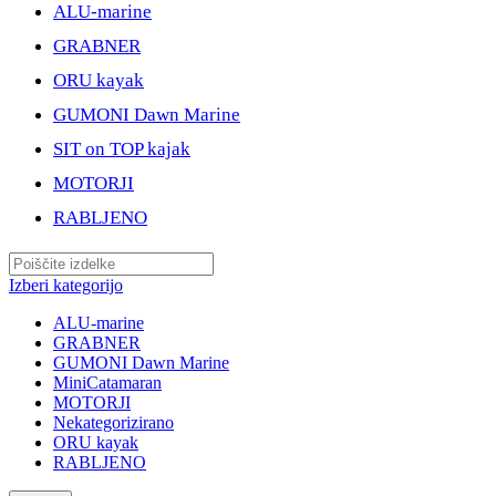
ALU-marine
GRABNER
ORU kayak
GUMONI Dawn Marine
SIT on TOP kajak
MOTORJI
RABLJENO
Izberi kategorijo
ALU-marine
GRABNER
GUMONI Dawn Marine
MiniCatamaran
MOTORJI
Nekategorizirano
ORU kayak
RABLJENO