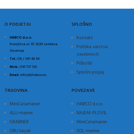
O PODJETJU
SPLOŠNO
Kontakt
HABCO d.o.o.
Kranjčeva ul. 47, 9220 Lendava
Politika varstva
Slovenija
zasebnosti
Tel.:
08 / 381 48 64
Piškotki
Mob.:
041 737 120
Splošni pogoji
Email:
info(at)habco.eu
TRGOVINA
POVEZAVE
MiniCatamaran
HABCO d.o.o.
ALU-marine
NAJEM-PLOVIL
GRABNER
MiniCatamaran
ORU kayak
SOL-marine