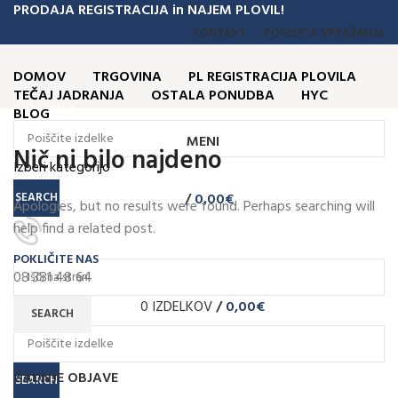
PRODAJA REGISTRACIJA in NAJEM PLOVIL!
KONTAKT
POGOSTA VPRAŠANJA
DOMOV
TRGOVINA
PL REGISTRACIJA PLOVILA
TEČAJ JADRANJA
OSTALA PONUDBA
HYC
Kategorije
BLOG
MENI
Nič ni bilo najdeno
Izberi kategorijo
SEARCH
/
0,00
€
Apologies, but no results were found. Perhaps searching will
help find a related post.
POKLIČITE NAS
08 381 48 64
0
IZDELKOV
/
0,00
€
SEARCH
ZADNJE OBJAVE
SEARCH