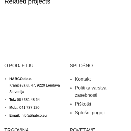
Related projects
FURNITURE
A LACUS BIBENDUM PULVINAR
O PODJETJU
SPLOŠNO
Kontakt
HABCO d.o.o.
Kranjčeva ul. 47, 9220 Lendava
Politika varstva
Slovenija
zasebnosti
Tel.:
08 / 381 48 64
Piškotki
Mob.:
041 737 120
Splošni pogoji
Email:
info(at)habco.eu
TRGOVINA
POVEZAVE