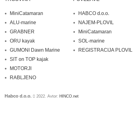
MiniCatamaran
HABCO d.o.o.
ALU-marine
NAJEM-PLOVIL
GRABNER
MiniCatamaran
ORU kayak
SOL-marine
GUMONI Dawn Marine
REGISTRACIJA PLOVIL
SIT on TOP kajak
MOTORJI
RABLJENO
Habco d.o.o.
2022. Avtor:
HINCO.net
To spletno mesto uporablja piškotke za izboljšanje vaše izkušnje.
Uporabljamo samo piškotke nujno potrebne za delovanje spletnega
mesta.