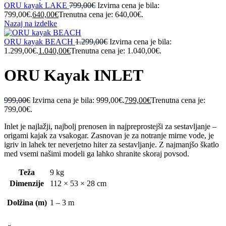
ORU kayak LAKE
799,00
€
Izvirna cena je bila:
799,00€.
640,00
€
Trenutna cena je: 640,00€.
Nazaj na izdelke
ORU kayak BEACH
1.299,00
€
Izvirna cena je bila:
1.299,00€.
1.040,00
€
Trenutna cena je: 1.040,00€.
ORU Kayak INLET
999,00
€
Izvirna cena je bila: 999,00€.
799,00
€
Trenutna cena je:
799,00€.
Inlet je najlažji, najbolj prenosen in najpreprostejši za sestavljanje –
origami kajak za vsakogar. Zasnovan je za notranje mirne vode, je
igriv in lahek ter neverjetno hiter za sestavljanje. Z najmanjšo škatlo
med vsemi našimi modeli ga lahko shranite skoraj povsod.
Teža
9 kg
Dimenzije
112 × 53 × 28 cm
Dolžina (m)
1 – 3 m