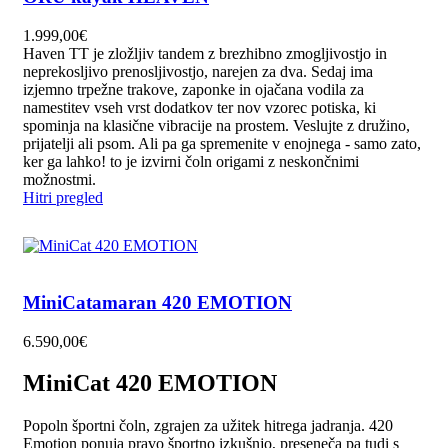
1.999,00
€
Haven TT je zložljiv tandem z brezhibno zmogljivostjo in
neprekosljivo prenosljivostjo, narejen za dva. Sedaj ima
izjemno trpežne trakove, zaponke in ojačana vodila za
namestitev vseh vrst dodatkov ter nov vzorec potiska, ki
spominja na klasične vibracije na prostem. Veslujte z družino,
prijatelji ali psom. Ali pa ga spremenite v enojnega - samo zato,
ker ga lahko! to je izvirni čoln origami z neskončnimi
možnostmi.
Hitri pregled
MiniCatamaran 420 EMOTION
6.590,00
€
MiniCat 420 EMOTION
Popoln športni čoln, zgrajen za užitek hitrega jadranja. 420
Emotion ponuja pravo športno izkušnjo, preseneča pa tudi s