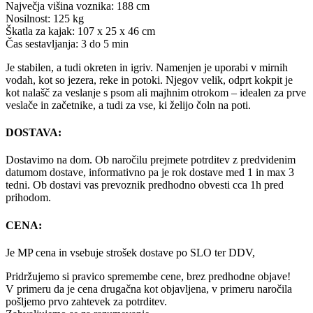
Največja višina voznika: 188 cm
Nosilnost: 125 kg
Škatla za kajak: 107 x 25 x 46 cm
Čas sestavljanja: 3 do 5 min
Je stabilen, a tudi okreten in igriv. Namenjen je uporabi v mirnih
vodah, kot so jezera, reke in potoki. Njegov velik, odprt kokpit je
kot nalašč za veslanje s psom ali majhnim otrokom – idealen za prve
veslače in začetnike, a tudi za vse, ki želijo čoln na poti.
DOSTAVA:
Dostavimo na dom. Ob naročilu prejmete potrditev z predvidenim
datumom dostave, informativno pa je rok dostave med 1 in max 3
tedni. Ob dostavi vas prevoznik predhodno obvesti cca 1h pred
prihodom.
CENA:
Je MP cena in vsebuje strošek dostave po SLO ter DDV,
Pridržujemo si pravico spremembe cene, brez predhodne objave!
V primeru da je cena drugačna kot objavljena, v primeru naročila
pošljemo prvo zahtevek za potrditev.