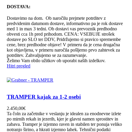
DOSTAVA:
Dostavimo na dom. Ob naročilu prejmete potrditev z
predvidenim datumom dostave, informativno pa je rok dostave
med 1 in max 3 tedni. Ob dostavi vas prevoznik predhodno
obvesti cca 1h pred prihodom. CENA: VSEBUJE strošek
dostave po SLO ter DDV, Pridržujemo si pravico spremembe
cene, brez predhodne objave! V primeru da je cena drugačna
kot objavljena, v primeru naročila pošljemo prvo zahtevek za
potrditev. Zahvaljujemo se za razumevanje.
Želimo Vam obilo užitkov ob uporabi naših izdelkov.
Hitri pregled
TRAMPER kajak za 1-2 osebi
2.450,00
€
Ta čoln za začetnike v veslanju je idealen za enodnevne izlete
po mirnih rekah in jezerih, kjer je glavni namen sprostitev in
zabava. Tramper je izjemno raven in stabilen ter ponuja veliko
notranjo širino, a hkrati izjemno lahek. Tehnični podatki