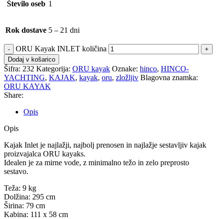
Število oseb
1
Rok dostave
5 – 21 dni
ORU Kayak INLET količina
Dodaj v košarico
Šifra:
232
Kategorija:
ORU kayak
Oznake:
hinco
,
HINCO-
YACHTING
,
KAJAK
,
kayak
,
oru
,
zložljiv
Blagovna znamka:
ORU KAYAK
Share:
Opis
Opis
Kajak Inlet je najlažji, najbolj prenosen in najlažje sestavljiv kajak
proizvajalca ORU kayaks.
Idealen je za mirne vode, z minimalno težo in zelo preprosto
sestavo.
Teža: 9 kg
Dolžina: 295 cm
Širina: 79 cm
Kabina: 111 x 58 cm