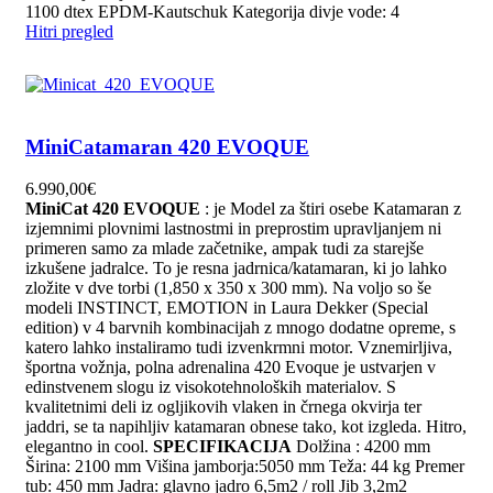
1100 dtex EPDM-Kautschuk Kategorija divje vode: 4
Hitri pregled
MiniCatamaran 420 EVOQUE
6.990,00
€
MiniCat 420 EVOQUE
: je Model za štiri osebe Katamaran z
izjemnimi plovnimi lastnostmi in preprostim upravljanjem ni
primeren samo za mlade začetnike, ampak tudi za starejše
izkušene jadralce. To je resna jadrnica/katamaran, ki jo lahko
zložite v dve torbi (1,850 x 350 x 300 mm). Na voljo so še
modeli INSTINCT, EMOTION in Laura Dekker (Special
edition) v 4 barvnih kombinacijah z mnogo dodatne opreme, s
katero lahko instaliramo tudi izvenkrmni motor. Vznemirljiva,
športna vožnja, polna adrenalina 420 Evoque je ustvarjen v
edinstvenem slogu iz visokotehnoloških materialov. S
kvalitetnimi deli iz ogljikovih vlaken in črnega okvirja ter
jaddri, se ta napihljiv katamaran obnese tako, kot izgleda. Hitro,
elegantno in cool.
SPECIFIKACIJA
Dolžina : 4200 mm
Širina: 2100 mm Višina jamborja:5050 mm Teža: 44 kg Premer
tub: 450 mm Jadra: glavno jadro 6,5m2 / roll Jib 3,2m2