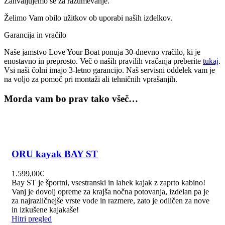
Zahvaljujemo se za razumevanje.
Želimo Vam obilo užitkov ob uporabi naših izdelkov.
Garancija in vračilo
Naše jamstvo Love Your Boat ponuja 30-dnevno vračilo, ki je
enostavno in preprosto. Več o naših pravilih vračanja preberite
tukaj
.
Vsi naši čolni imajo 3-letno garancijo. Naš servisni oddelek vam je
na voljo za pomoč pri montaži ali tehničnih vprašanjih.
Morda vam bo prav tako všeč…
ORU kayak BAY ST
1.599,00
€
Bay ST je športni, vsestranski in lahek kajak z zaprto kabino!
Vanj je dovolj opreme za krajša nočna potovanja, izdelan pa je
za najrazličnejše vrste vode in razmere, zato je odličen za nove
in izkušene kajakaše!
Hitri pregled