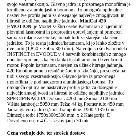
svojo vsestranskostjo. Glavno jadro iz prozornega monofilma je
krmiljeno z aluminijastim boomom. To omogoča optimalne
nastavitve profila jadra za doseganje največje zmogljivosti in
hitrosti te odlične napihljive jadrnice.
MiniCat 420
EMOTION
: je Model za štiri osebe Katamaran z izjemnimi
plovnimi lastnostmi in preprostim upravljanjem ni primeren
samo za mlade začetnike, ampak tudi za starejše izkušene
jadralce. To je resna jadrnica/katamaran, ki jo lahko zložite v
dve torbi (1,850 x 350 x 300 mm). Na voljo so še dva modela
INSTINCT in EVOQUE v 4 barvnih kombinacijah z mnogo
dodatne opreme, s katero lahko instaliramo tudi izvenkrmni
motor. Popoln katamaran, narejen za užitek hitrega jadranja.
420 Emotion ponuja resnično športno izkušnjo, preseneča pa
tudi s svojo vsestranskostjo. Glavno jadro iz prozornega
monofilma je pod nadzorom aluminijastega booma. To
omogoča optimalne nastavitve profila jadra za doseganje
največje zmogljivosti in hitrosti te odlične napihljive jadrnice.
SPECIFIKACIJA
Dolžina : 4200 mm Širina: 2100 mm
Višina jamborja: 5050 mm Teža: 44 kg Premer tub: 450 mm
Jadra: glavno jadro 6,5m2 Trampoline: 1900 / 1350 mm
Dimezija torb: 1750x300x300 mm x 2 Kategorija: D
Dovoljeno oseb: 4 Čas sestavljanja 30 min
Cena vsebuje ddv, ter strošek dostave