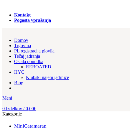
PRODAJA REGISTRACIJA in NAJEM PLOVIL!
Kontakt
Pogosta vprašanja
Domov
Trgovina
PL registracija plovila
Tečaj jadranja
Ostala ponudba
REBOATED
HYC
Klubski najem jadrnice
Blog
Meni
0
Izdelkov
/
0,00
€
Kategorije
MiniCatamaran