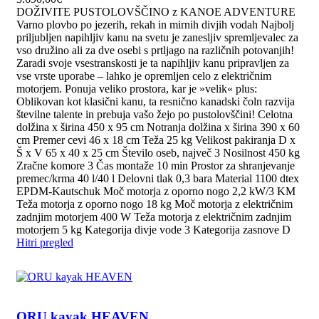
DOŽIVITE PUSTOLOVŠČINO z KANOE ADVENTURE
Varno plovbo po jezerih, rekah in mirnih divjih vodah Najbolj
priljubljen napihljiv kanu na svetu je zanesljiv spremljevalec za
vso družino ali za dve osebi s prtljago na različnih potovanjih!
Zaradi svoje vsestranskosti je ta napihljiv kanu pripravljen za
vse vrste uporabe – lahko je opremljen celo z električnim
motorjem. Ponuja veliko prostora, kar je »velik« plus:
Oblikovan kot klasični kanu, ta resnično kanadski čoln razvija
številne talente in prebuja vašo žejo po pustolovščini! Celotna
dolžina x širina 450 x 95 cm Notranja dolžina x širina 390 x 60
cm Premer cevi 46 x 18 cm Teža 25 kg Velikost pakiranja D x
Š x V 65 x 40 x 25 cm Število oseb, največ 3 Nosilnost 450 kg
Zračne komore 3 Čas montaže 10 min Prostor za shranjevanje
premec/krma 40 l/40 l Delovni tlak 0,3 bara Material 1100 dtex
EPDM-Kautschuk Moč motorja z oporno nogo 2,2 kW/3 KM
Teža motorja z oporno nogo 18 kg Moč motorja z električnim
zadnjim motorjem 400 W Teža motorja z električnim zadnjim
motorjem 5 kg Kategorija divje vode 3 Kategorija zasnove D
Hitri pregled
ORU kayak HEAVEN