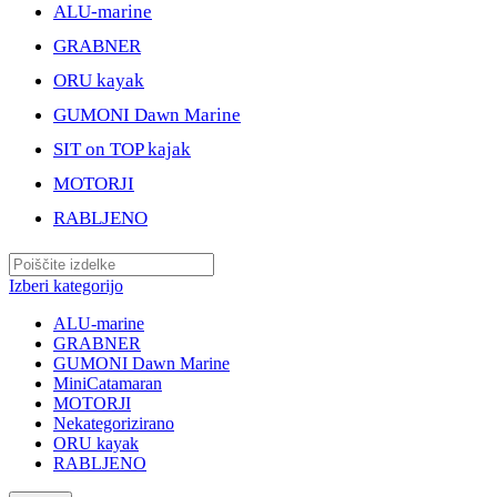
ALU-marine
GRABNER
ORU kayak
GUMONI Dawn Marine
SIT on TOP kajak
MOTORJI
RABLJENO
Izberi kategorijo
ALU-marine
GRABNER
GUMONI Dawn Marine
MiniCatamaran
MOTORJI
Nekategorizirano
ORU kayak
RABLJENO