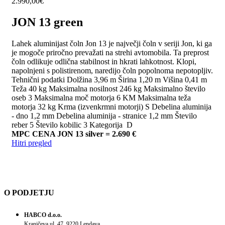
2.990,00
€
JON 13 green
Lahek aluminijast čoln Jon 13 je največji čoln v seriji Jon, ki ga
je mogoče priročno prevažati na strehi avtomobila. Ta preprost
čoln odlikuje odlična stabilnost in hkrati lahkotnost. Klopi,
napolnjeni s polistirenom, naredijo čoln popolnoma nepotopljiv.
Tehnični podatki Dolžina 3,96 m Širina 1,20 m Višina 0,41 m
Teža 40 kg Maksimalna nosilnost 246 kg Maksimalno število
oseb 3 Maksimalna moč motorja 6 KM Maksimalna teža
motorja 32 kg Krma (izvenkrmni motorji) S Debelina aluminija
- dno 1,2 mm Debelina aluminija - stranice 1,2 mm Število
reber 5 Število kobilic 3 Kategorija D
MPC CENA JON 13 silver = 2.690 €
Hitri pregled
O PODJETJU
HABCO d.o.o.
Kranjčeva ul. 47, 9220 Lendava