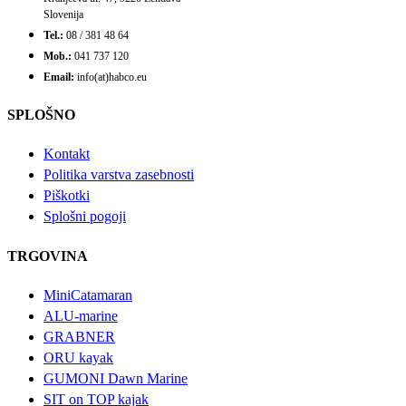
Slovenija
Tel.:
08 / 381 48 64
Mob.:
041 737 120
Email:
info(at)habco.eu
SPLOŠNO
Kontakt
Politika varstva zasebnosti
Piškotki
Splošni pogoji
TRGOVINA
MiniCatamaran
ALU-marine
GRABNER
ORU kayak
GUMONI Dawn Marine
SIT on TOP kajak