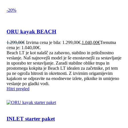
-20%
ORU kayak BEACH
1.299,00
€
Izvirna cena je bila: 1.299,00€.
1.040,00
€
Trenutna
cena je: 1.040,00€.
Beach LT je kot nalašč za zabavno, stabilno in priložnostno
veslanje. Naš najnovejši model je še enostavnejši za sestavljanje
in uporabo ter sestavljanje. Zaradi stabilne oblike trupa in
prostornega kokpita je Beach LT idealen za začetnike, pri tem
pa ne ogroža hitrosti in okretnosti. Z izvirnim origamijevim
kajakom se odpravite na enodnevne izlete, piknike in umirjeno
veslanje po gladki vodi.
Hitri pregled
INLET starter paket