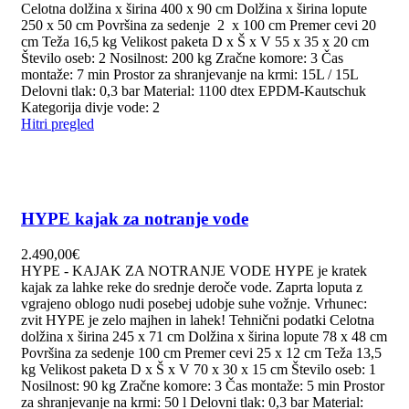
Celotna dolžina x širina 400 x 90 cm Dolžina x širina lopute
250 x 50 cm Površina za sedenje 2 x 100 cm Premer cevi 20
cm Teža 16,5 kg Velikost paketa D x Š x V 55 x 35 x 20 cm
Število oseb: 2 Nosilnost: 200 kg Zračne komore: 3 Čas
montaže: 7 min Prostor za shranjevanje na krmi: 15L / 15L
Delovni tlak: 0,3 bar Material: 1100 dtex EPDM-Kautschuk
Kategorija divje vode: 2
Hitri pregled
HYPE kajak za notranje vode
2.490,00
€
HYPE - KAJAK ZA NOTRANJE VODE HYPE je kratek
kajak za lahke reke do srednje deroče vode. Zaprta loputa z
vgrajeno oblogo nudi posebej udobje suhe vožnje. Vrhunec:
zvit HYPE je zelo majhen in lahek! Tehnični podatki Celotna
dolžina x širina 245 x 71 cm Dolžina x širina lopute 78 x 48 cm
Površina za sedenje 100 cm Premer cevi 25 x 12 cm Teža 13,5
kg Velikost paketa D x Š x V 70 x 30 x 15 cm Število oseb: 1
Nosilnost: 90 kg Zračne komore: 3 Čas montaže: 5 min Prostor
za shranjevanje na krmi: 50 l Delovni tlak: 0,3 bar Material: