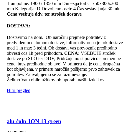
Trampoline: 1900 / 1350 mm Dimezija torb: 1750x300x300
mm Kategorija: D Dovoljeno oseb: 4 Čas sestavljanja 30 min
Cena vsebuje ddv, ter strošek dostave
DOSTAVA:
Dostavimo na dom. Ob naročilu prejmete potrditev z
predvidenim datumom dostave, informativno pa je rok dostave
med 1 in max 3 tedni. Ob dostavi vas prevoznik predhodno
obvesti cca 1h pred prihodom.
CENA:
VSEBUJE strošek
dostave po SLO ter DDV, Pridržujemo si pravico spremembe
cene, brez predhodne objave! V primeru da je cena drugačna
kot objavljena, v primeru naročila pošljemo prvo zahtevek za
potrditev. Zahvaljujemo se za razumevanje.
Želimo Vam obilo užitkov ob uporabi naših izdelkov.
Hitri pregled
alu-čoln JON 13 green