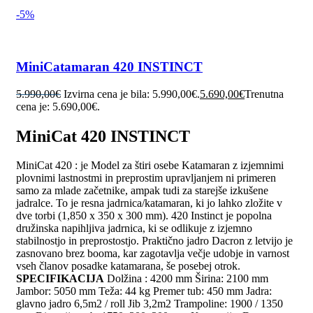
-5%
MiniCatamaran 420 INSTINCT
5.990,00
€
Izvirna cena je bila: 5.990,00€.
5.690,00
€
Trenutna
cena je: 5.690,00€.
MiniCat 420 INSTINCT
MiniCat 420 : je Model za štiri osebe Katamaran z izjemnimi
plovnimi lastnostmi in preprostim upravljanjem ni primeren
samo za mlade začetnike, ampak tudi za starejše izkušene
jadralce. To je resna jadrnica/katamaran, ki jo lahko zložite v
dve torbi (1,850 x 350 x 300 mm). 420 Instinct je popolna
družinska napihljiva jadrnica, ki se odlikuje z izjemno
stabilnostjo in preprostostjo. Praktično jadro Dacron z letvijo je
zasnovano brez booma, kar zagotavlja večje udobje in varnost
vseh članov posadke katamarana, še posebej otrok.
SPECIFIKACIJA
Dolžina : 4200 mm Širina: 2100 mm
Jambor: 5050 mm Teža: 44 kg Premer tub: 450 mm Jadra:
glavno jadro 6,5m2 / roll Jib 3,2m2 Trampoline: 1900 / 1350