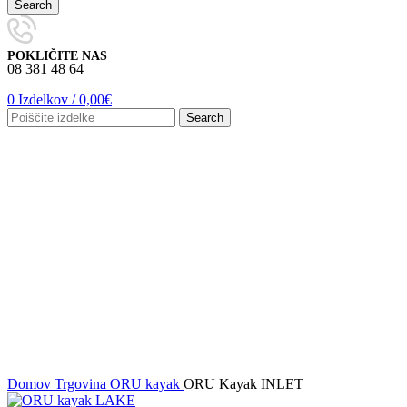
Search
POKLIČITE NAS
08 381 48 64
0
Izdelkov
/
0,00
€
Search
-20%
Watch video
Kliknite za povečavo
Domov
Trgovina
ORU kayak
ORU Kayak INLET