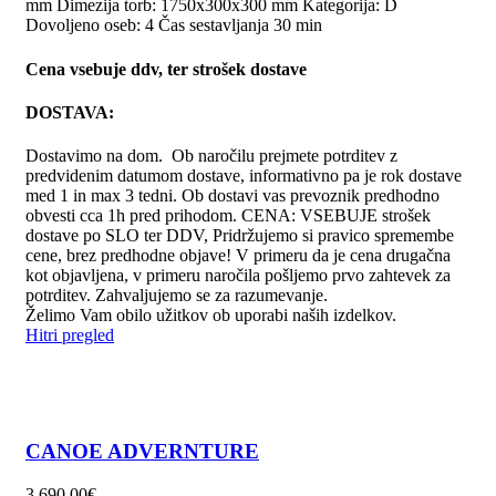
mm Dimezija torb: 1750x300x300 mm Kategorija: D
Dovoljeno oseb: 4 Čas sestavljanja 30 min
Cena vsebuje ddv, ter strošek dostave
DOSTAVA:
Dostavimo na dom. Ob naročilu prejmete potrditev z
predvidenim datumom dostave, informativno pa je rok dostave
med 1 in max 3 tedni. Ob dostavi vas prevoznik predhodno
obvesti cca 1h pred prihodom. CENA: VSEBUJE strošek
dostave po SLO ter DDV, Pridržujemo si pravico spremembe
cene, brez predhodne objave! V primeru da je cena drugačna
kot objavljena, v primeru naročila pošljemo prvo zahtevek za
potrditev. Zahvaljujemo se za razumevanje.
Želimo Vam obilo užitkov ob uporabi naših izdelkov.
Hitri pregled
CANOE ADVERNTURE
3.690,00
€