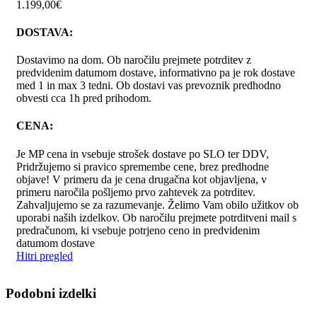
1.199,00
€
DOSTAVA:
Dostavimo na dom. Ob naročilu prejmete potrditev z
predvidenim datumom dostave, informativno pa je rok dostave
med 1 in max 3 tedni. Ob dostavi vas prevoznik predhodno
obvesti cca 1h pred prihodom.
CENA:
Je MP cena in vsebuje strošek dostave po SLO ter DDV,
Pridržujemo si pravico spremembe cene, brez predhodne
objave! V primeru da je cena drugačna kot objavljena, v
primeru naročila pošljemo prvo zahtevek za potrditev.
Zahvaljujemo se za razumevanje. Želimo Vam obilo užitkov ob
uporabi naših izdelkov. Ob naročilu prejmete potrditveni mail s
predračunom, ki vsebuje potrjeno ceno in predvidenim
datumom dostave
Hitri pregled
Podobni izdelki